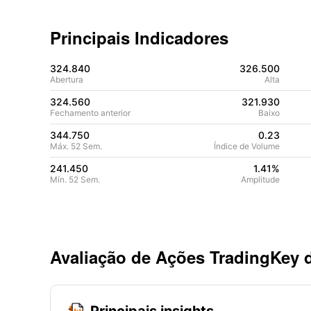
Principais Indicadores
324.840
326.500
Abertura
Alta
324.560
321.930
Fechamento anterior
Baixo
344.750
0.23
Máx. 52 Sem.
Índice de Volume
241.450
1.41%
Mín. 52 Sem.
Amplitude
Avaliação de Ações TradingKey d
Principais insights