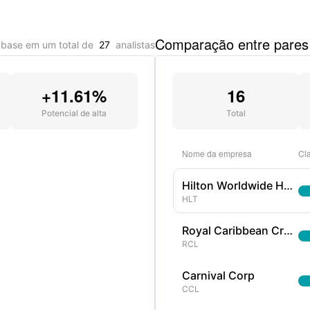
Comparação entre pares
base em um total de
27
analistas
+11.61%
16
Potencial de alta
Total
Nome da empresa
Cla
Hilton Worldwide Holdings Inc
HLT
Royal Caribbean Cruises Ltd
RCL
Carnival Corp
CCL