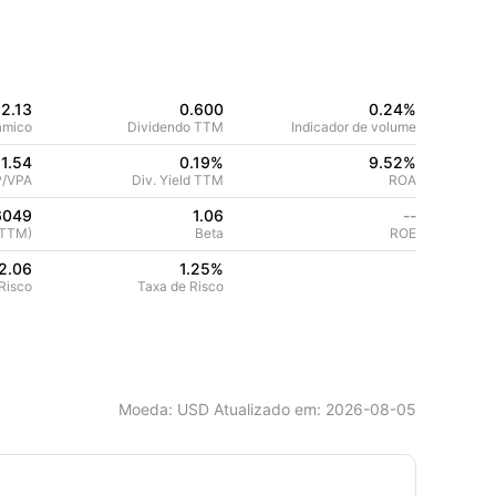
2.13
0.600
0.24%
âmico
Dividendo TTM
Indicador de volume
11.54
0.19%
9.52
%
P/VPA
Div. Yield TTM
ROA
6049
1.06
--
(TTM)
Beta
ROE
2.06
1.25
%
Risco
Taxa de Risco
Moeda
: USD
Atualizado em
:
2026-08-05