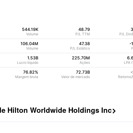
544.19K
48.79
3
Volume
P/L TTM
P/L Din
106.04M
47.38
-
Volume
P/L Estático
1.53B
225.70M
6.
Lucro líquido
Ações
LPA 
76.82
%
72.73B
-
Margem bruta
Valor de mercado
Retorno/
e Hilton Worldwide Holdings Inc
