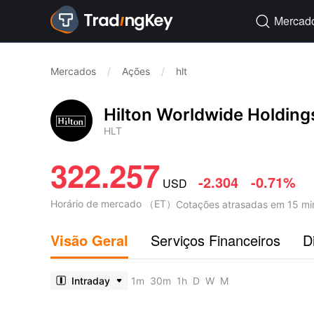
Mercad

Mercados
/
Ações
/
hlt
Hilton Worldwide Holding
HLT
322.257
-2.304
-0.71%
USD
Horário de mercado
（
ET
）
Cotações atrasadas em 15 mi
Visão Geral
Serviços Financeiros
D
Intraday
1m
30m
1h
D
W
M