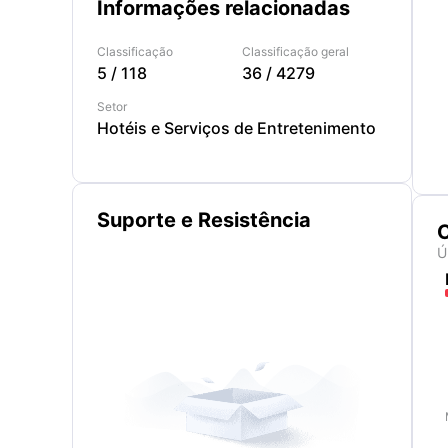
Informações relacionadas
Classificação
Classificação geral
5
/
118
36
/
4279
Setor
Hotéis e Serviços de Entretenimento
Suporte e Resistência
C
Ú