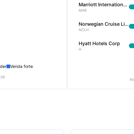
Marriott International Inc
MAR
Norwegian Cruise Line Holdings Ltd
NCLH
Hyatt Hotels Corp
H
der
Venda forte
026
At