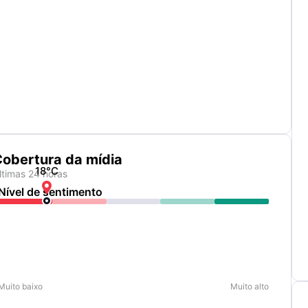
obertura da mídia
18
°C
ltimas 24 horas

Nível de sentimento
Muito baixo
Muito alto