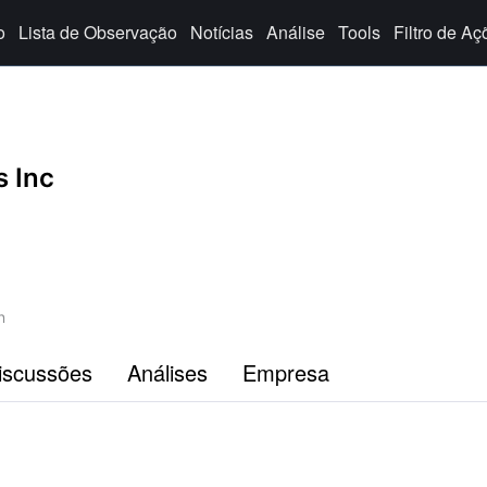
o
Lista de Observação
Notícias
Análise
Tools
Filtro de Aç
s Inc
n
iscussões
Análises
Empresa