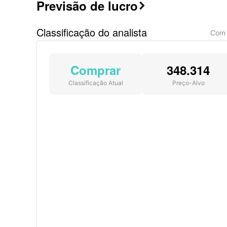
Previsão de lucro

Classificação do analista
Com 
Comprar
348.314
Classificação Atual
Preço-Alvo