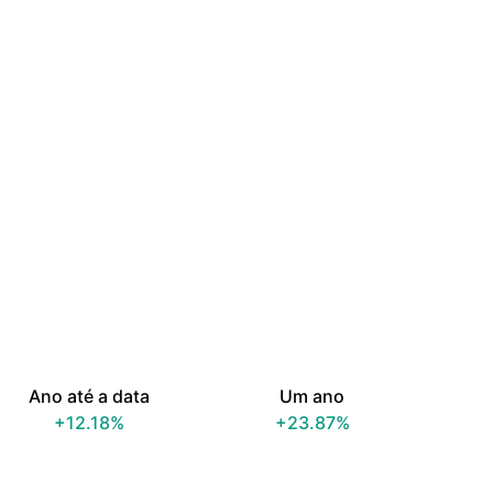
Ano até a data
Um ano
+12.18%
+23.87%