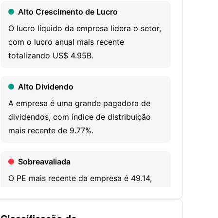
intellectual property, including brand names,
Alto Crescimento de Lucro
trademarks and service marks. It has a
O lucro líquido da empresa lidera o setor,
portfolio of over 24 brands comprising more
com o lucro anual mais recente
than 8,400 properties and more than 1.25
totalizando US$ 4.95B.
million rooms in 140 countries and territories.
It has two segments: management and
Alto Dividendo
franchise and ownership. The management
A empresa é uma grande pagadora de
and franchise segment includes all the hotels
dividendos, com índice de distribuição
it manages for third-party owners, as well as
mais recente de 9.77%.
all franchised hotels that license its
intellectual property (IP), and/or use its
booking channels and related programs, and
Sobreavaliada
where it provides other contracted services
O PE mais recente da empresa é 49.14,
to third-party owners. The ownership
em uma faixa percentil alta de 3 anos.
segment includes nightly hotel room sales,
food and beverage sales and other services