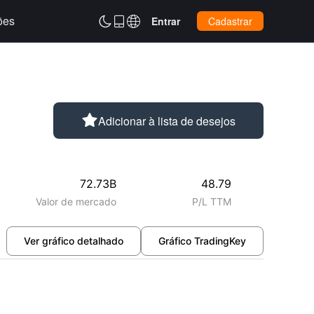
ões



Entrar
Cadastrar

Adicionar à lista de desejos
72.73B
48.79
Valor de mercado
P/L TTM
Ver gráfico detalhado
Gráfico TradingKey