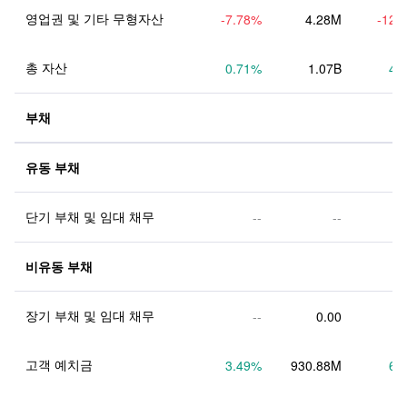
영업권 및 기타 무형자산
-7.78
%
4.28M
-12.
총 자산
0.71
%
1.07B
4.
부채
유동 부채
단기 부채 및 임대 채무
--
--
비유동 부채
장기 부채 및 임대 채무
--
0.00
고객 예치금
3.49
%
930.88M
6.