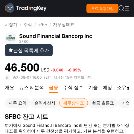

무료 회원가입

시장가
주식
재무상태표
/
/
sfbc
/
Sound Financial Bancorp Inc
SFBC
관심 목록에 추가

46.500
USD
-0.040
-0.09%
종가
08-07 16:00
（
ET
）
시세는 15분 지연됩니다
개요
뉴스 & 분석
금융
주식 점수
기술
예상
소유권
재무 요약
손익계산서
재무상태표
현금 흐름표
기업 
SFBC 잔고 시트
여기에서 Sound Financial Bancorp Inc의 연간 또는 분기별 재무상
태표를 확인하여 재무 건전성을 평가하고, 기본 분석을 수행하고,