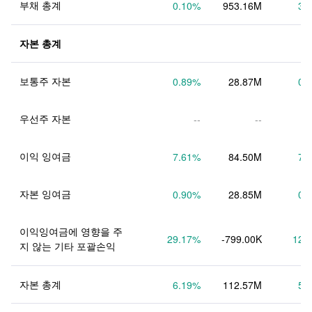
부채 총계
0.10
%
953.16M
3.
자본 총계
보통주 자본
0.89
%
28.87M
0.
우선주 자본
--
--
이익 잉여금
7.61
%
84.50M
7.
자본 잉여금
0.90
%
28.85M
0.
이익잉여금에 영향을 주
29.17
%
-799.00K
12.
지 않는 기타 포괄손익
자본 총계
6.19
%
112.57M
5.