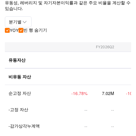
유동성, 레버리지 및 자기자본이익률과 같은 주요 비율을 계산할 수
있습니다.

분기별
빈 행 숨기기
YOY


분기별+연간
분기별
FY2026Q2
연간
유동자산
비유동 자산
순고정 자산
-16.78
%
7.02M
-10.
-고정 자산
--
--
-감가상각누계액
--
--