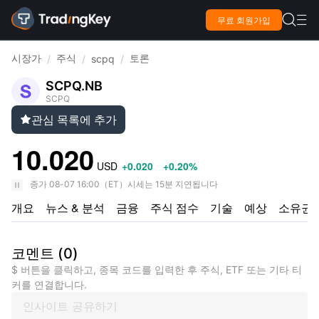

무료 회원가입

시장가
주식
토론
/
/
scpq
/
SCPQ.NB
SCPQ
관심 목록에 추가

10.020
USD
+0.020
+0.20%
종가
08-07 16:00
（
ET
）
시세는 15분 지연됩니다
개요
뉴스 & 분석
금융
주식 점수
기술
예상
소유권
코멘트
(
0
)
$ 버튼을 클릭하고, 종목 코드를 입력한 후 주식, ETF 또는 기타 티
커를 연결합니다.