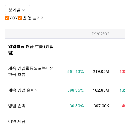

분기별
빈 행 숨기기
YOY


분기별+연간
분기별
FY2026Q2
연간
영업활동 현금 흐름 (간접
법)
계속 영업활동으로부터의 
861.13
%
219.05M
-139.
현금 흐름
계속 영업 순이익
568.35
%
162.85M
132.
영업 손익
30.59
%
397.00K
-49.
이연 세금
--
--