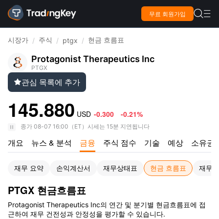

무료 회원가입

시장가
주식
현금 흐름표
/
/
ptgx
/
Protagonist Therapeutics Inc
PTGX
관심 목록에 추가

145.880
USD
-0.300
-0.21%
종가
08-07 16:00
（
ET
）
시세는 15분 지연됩니다
개요
뉴스 & 분석
금융
주식 점수
기술
예상
소유권
재무 요약
손익계산서
재무상태표
현금 흐름표
재무
PTGX 현금흐름표
Protagonist Therapeutics Inc의 연간 및 분기별 현금흐름표에 접
근하여 재무 건전성과 안정성을 평가할 수 있습니다.