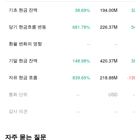
기초 현금 잔액
38.69
%
194.00M
32.
당기 현금흐름 변동
681.78
%
226.37M
54.
환율 변화의 영향
--
--
기말 현금 잔액
148.98
%
420.37M
38.
자유 현금 흐름
839.65
%
218.88M
-139.
통화 단위
--
USD
--
감사 의견
--
--
--
자주 묻는 질문