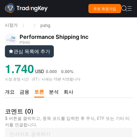

무료 회원가입

시장가
/
/
pshg
Performance Shipping Inc
PSHG
관심 목록에 추가

1.740
USD
0.000
0.00%
시장 운영 시간
（
ET
）
시세는 15분 지연됩니다
개요
금융
토론
분석
회사
코멘트
(
0
)
$ 버튼을 클릭하고, 종목 코드를 입력한 후 주식, ETF 또는 기타 티
커를 연결합니다.