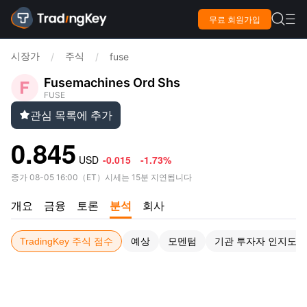

무료 회원가입

시장가
주식
/
/
fuse
Fusemachines Ord Shs
FUSE
관심 목록에 추가

0.845
USD
-0.015
-1.73%
종가
08-05 16:00
（
ET
）
시세는 15분 지연됩니다
개요
금융
토론
분석
회사
TradingKey 주식 점수
예상
모멘텀
기관 투자자 인지도