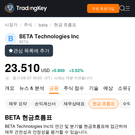

무료 회원가입

시장가
주식
현금 흐름표
/
/
beta
/
BETA Technologies Inc
BETA
관심 목록에 추가

23.510
USD
+0.800
+3.52%
종가
08-07 16:00
（
ET
）
시세는 15분 지연됩니다
개요
뉴스 & 분석
금융
주식 점수
기술
예상
소유권
재무 요약
손익계산서
재무상태표
현금 흐름표
수익
BETA 현금흐름표
BETA Technologies Inc의 연간 및 분기별 현금흐름표에 접근하여
재무 건전성과 안정성을 평가할 수 있습니다.