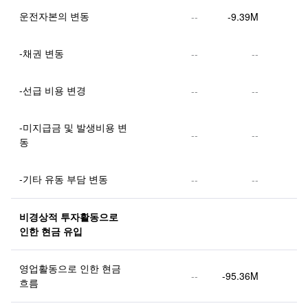
운전자본의 변동
--
-9.39M
-채권 변동
--
--
-선급 비용 변경
--
--
-미지급금 및 발생비용 변
--
--
동
-기타 유동 부담 변동
--
--
비경상적 투자활동으로 
인한 현금 유입
영업활동으로 인한 현금 
--
-95.36M
흐름