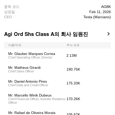
종목 코드
AGBK
상장일
Feb 11, 2026
CEO
Testa (Marciano)
Agi Ord Shs Class A의 회사 임원진

이름/직위
주식 보유
Mr. Glauber Marques Correa
2.13M
Chief Operating Officer, Director
Mr. Matheus Girardi
190.75K
Chief Sales Officer
Mr. Daniel Antonio Pires
175.33K
Chief Data and Credit Officer
Mr. Marcello Winik Dubeux
170.26K
Chief Financial Officer, Investor Relations
Officer
Mr. Rafael de Oliveira Morais
105.67K