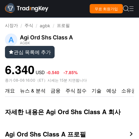

무료 회원가입

시장가
주식
프로필
/
/
agbk
/
Agi Ord Shs Class A
AGBK
관심 목록에 추가

6.340
USD
-0.540
-7.85%
종가
08-06 16:00
（
ET
）
시세는 15분 지연됩니다
개요
뉴스 & 분석
금융
주식 점수
기술
예상
소유권
자세한 내용은 Agi Ord Shs Class A 회사
Agi Ord Shs Class A 프로필
