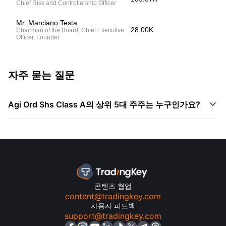
Chief Risk and Controllership Officer
Mr. Marciano Testa
28.00K
Chairman of the Board, Chief Executive
Officer, Founder
자주 묻는 질문

Agi Ord Shs Class A의 상위 5대 주주는 누구인가요?
콘텐츠 협업
content@tradingkey.com
사용자 피드백
support@tradingkey.com