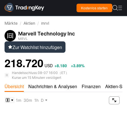

Kostenlos starten

Märkte
/
Aktien
/
mrvl
Marvell Technology Inc
MRVL
Zur Watchlist hinzufügen

218.720
USD
+8.180
+3.89%
Handelsschluss
08-07 16:00
（
ET
）
Kurse um 15 Minuten verzögert
Übersicht
Nachrichten & Analysen
Finanzen
Aktien-Sco

1m
30m
1h
D