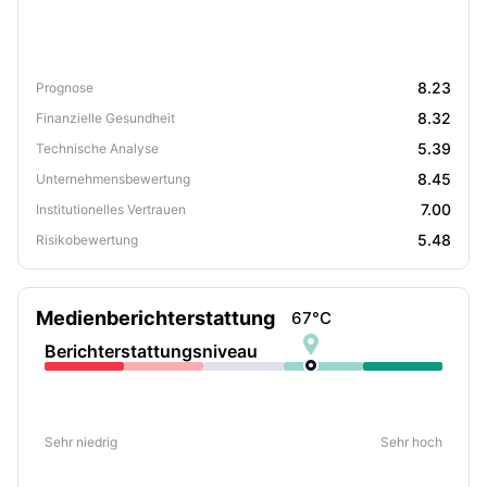
8.23
Prognose
8.32
Finanzielle Gesundheit
5.39
Technische Analyse
8.45
Unternehmensbewertung
7.00
Institutionelles Vertrauen
5.48
Risikobewertung
Medienberichterstattung
67
°C

Berichterstattungsniveau
Sehr niedrig
Sehr hoch