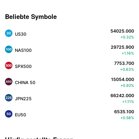
Beliebte Symbole
54025.000
US30
+0.32%
29725.900
NAS100
+1.16%
7753.700
SPX500
+0.63%
15054.000
CHINA 50
+0.92%
66242.000
JPN225
+1.11%
6535.100
EU50
+0.58%