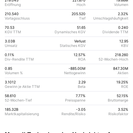
219.045
221.870
19.66M
Eröffnung
Hoch
Volumen
210.540
205.520
2.32%
Vortagsschluss
Tief
Umschlagshäufigkeit
70.53
51.65
0.240
KGV TTM
Dynamisches KGV
Dividende TTM
3.03B
Verlust
12.95
Umsatz
Statisches KGV
KBV
0.11%
12.57
%
218.260
Div-Rendite TTM
ROA
52-Wochen-Hoch
0.85
-885.00M
847.30M
Volumen %
Nettogewinn
Aktien
3.1012
2.29
19.25
%
Gewinn je Aktie TTM
Beta
ROE
58.610
7.77%
52.15
%
52-Wochen-Tief
Preisspanne
Bruttomarge
185.32B
-3.05
3.52
%
Marktkapitalisierung
Rendite/Risiko
Risikofaktor