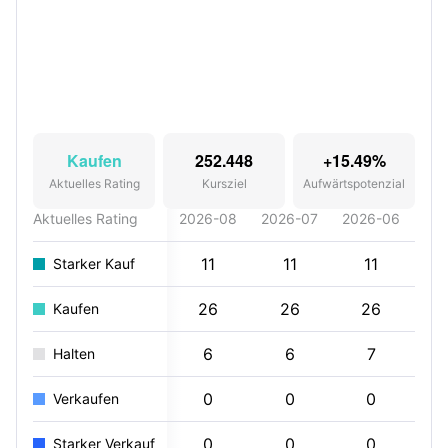
Kaufen
252.448
+15.49%
Aktuelles Rating
Kursziel
Aufwärtspotenzial
Aktuelles Rating
2026-08
2026-07
2026-06
20
11
11
11
Starker Kauf
26
26
26
Kaufen
6
6
7
Halten
0
0
0
Verkaufen
0
0
0
Starker Verkauf