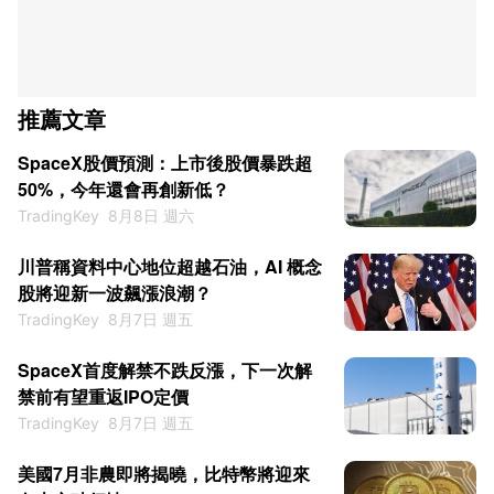
推薦文章
SpaceX股價預測：上市後股價暴跌超
50%，今年還會再創新低？
TradingKey
8月8日 週六
川普稱資料中心地位超越石油，AI 概念
股將迎新一波飆漲浪潮？
TradingKey
8月7日 週五
SpaceX首度解禁不跌反漲，下一次解
禁前有望重返IPO定價
TradingKey
8月7日 週五
美國7月非農即將揭曉，比特幣將迎來