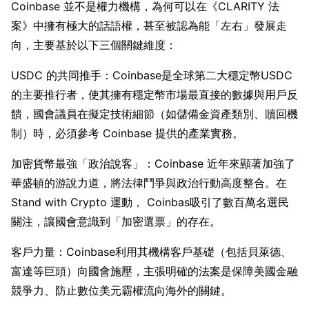
Coinbase 並不是權力機構，為何可以在《CLARITY 法
案》中擁有極大的話語權，甚至被認為能「左右」發展走
向，主要基於以下三個關鍵維度：
USDC 的共同推手：Coinbase是全球第二大穩定幣USDC 
的主要推行者，使其擁有穩定幣市場最直接的數據與用戶反
饋，國會議員在擬定技術細節（如儲備金資產類別、贖回機
制）時，必須參考 Coinbase 提供的產業實務。
加密貨幣最強「政治說客」：Coinbase 近年來顯著加強了
華盛頓的游說力道，將法律鬥爭與政治行動高度整合。在
Stand with Crypto 運動， Coinbas吸引了數百萬名選民
關注，讓國會意識到「加密選票」的存在。
客戶力量：Coinbase利用其機構客戶基礎（包括貝萊德、
富達等巨頭）向國會施壓，主張明確的法案是保障美國金融
競爭力、防止數位美元霸權流向海外的關鍵。