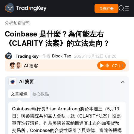

免費註冊

分析
加密貨幣
Coinbase 是什麼？為何能左右
《CLARITY 法案》的立法走向？
作者
Block Tao
TradingKey
2026年5月12日 08:26
AI 播客
07:11

AI 摘要
文章精煉
核心觀點
Coinbase執行長Brian Armstrong將於本週三（5月13
日）與參議院共和黨人會晤，就《CLARITY法案》投票
事宜進行溝通。作為美國首家納斯達克上市的加密貨幣
交易所，Coinbase的合規性吸引了貝萊德、富達等機構