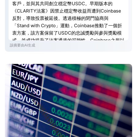
客戶，並與其共同創立穩定幣USDC。早期版本的
《CLARITY法案》因禁止穩定幣收益而遭到Coinbase
反對，導致投票被延後。透過積極的閉門協商與
「Stand with Crypto」運動，Coinbase推動了一個折
衷方案，該方案保留了USDC的忠誠獎勵與參與獎勵模
式，並成功提升了法案通過的可能性。Coinbase之所以
該摘要由AI生成
能對《CLARITY法案》產生影響，源於其在USDC市場
的關鍵地位、強大的政治遊說能力，以及利用機構客戶
施壓國會，這三者共同驅動了法案朝向對其有利的方向
發展。