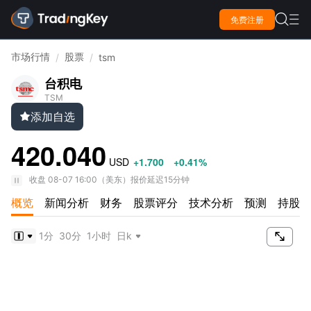

免费注册

市场行情
股票
/
/
tsm
台积电
TSM
添加自选

420.040
USD
+1.700
+0.41%
收盘
08-07 16:00
（
美东
）
报价延迟15分钟
概览
新闻分析
财务
股票评分
技术分析
预测
持股情

1分
30分
1小时
日k