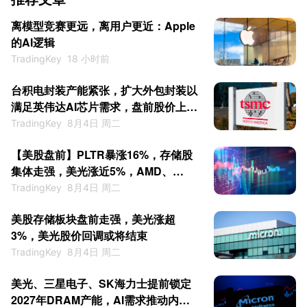
离模型竞赛更远，离用户更近：Apple
的AI逻辑
TradingKey
18 小时前
台积电封装产能紧张，扩大外包封装以
满足英伟达AI芯片需求，盘前股价上涨
近3%
TradingKey
8月4日 周二
【美股盘前】PLTR暴涨16%，存储股
集体走强，美光涨近5%，AMD、
SpaceX财报来袭
TradingKey
8月4日 周二
美股存储板块盘前走强，美光涨超
3%，美光股价回调或将结束
TradingKey
8月4日 周二
美光、三星电子、SK海力士提前锁定
2027年DRAM产能，AI需求推动内存