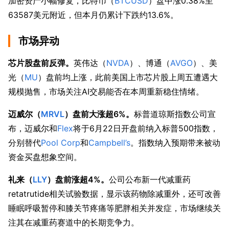
加密资产小幅修复，比特币（
BTCUSD
）盘中涨0.38%至
63587美元附近，但本月仍累计下跌约13.6%。
市场异动
芯片股盘前反弹。
英伟达（
NVDA
）、博通（
AVGO
）、美
光（
MU
）盘前均上涨，此前美国上市芯片股上周五遭遇大
规模抛售，市场关注AI交易能否在本周重新稳住情绪。
迈威尔（
MRVL
）盘前大涨超6%。
标普道琼斯指数公司宣
布，迈威尔和
Flex
将于6月22日开盘前纳入标普500指数，
分别替代
Pool Corp
和
Campbell’s
。指数纳入预期带来被动
资金买盘想象空间。
礼来（
LLY
）盘前涨超4%。
公司公布新一代减重药
retatrutide相关试验数据，显示该药物除减重外，还可改善
睡眠呼吸暂停和膝关节疼痛等肥胖相关并发症，市场继续关
注其在减重药赛道中的长期竞争力。