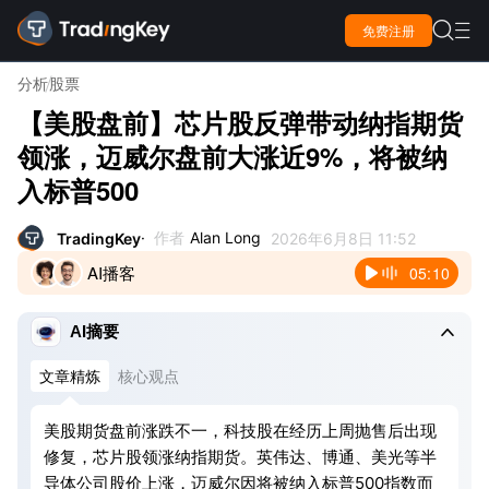

免费注册

分析
股票
【美股盘前】芯片股反弹带动纳指期货
领涨，迈威尔盘前大涨近9%，将被纳
入标普500
作者
Alan Long
TradingKey
2026年6月8日 11:52
AI播客
05:10

AI摘要
文章精炼
核心观点
美股期货盘前涨跌不一，科技股在经历上周抛售后出现
修复，芯片股领涨纳指期货。英伟达、博通、美光等半
导体公司股价上涨，迈威尔因将被纳入标普500指数而