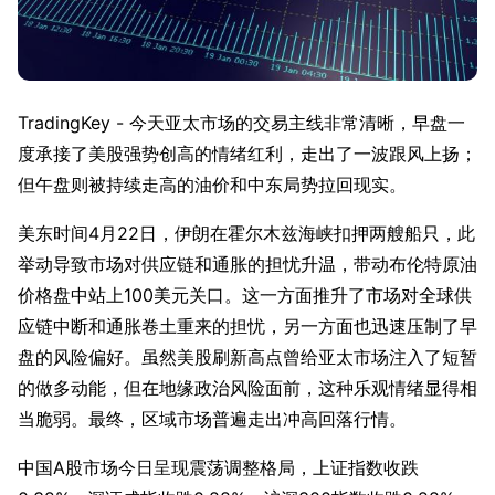
TradingKey - 今天亚太市场的交易主线非常清晰，早盘一
度承接了美股强势创高的情绪红利，走出了一波跟风上扬；
但午盘则被持续走高的油价和中东局势拉回现实。
美东时间4月22日，伊朗在霍尔木兹海峡扣押两艘船只，此
举动导致市场对供应链和通胀的担忧升温，带动布伦特原油
价格盘中站上100美元关口。这一方面推升了市场对全球供
应链中断和通胀卷土重来的担忧，另一方面也迅速压制了早
盘的风险偏好。虽然美股刷新高点曾给亚太市场注入了短暂
的做多动能，但在地缘政治风险面前，这种乐观情绪显得相
当脆弱。最终，区域市场普遍走出冲高回落行情。
中国A股市场今日呈现震荡调整格局，上证指数收跌