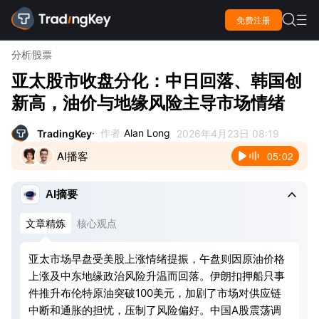

免费注册

分析
股票
亚太股市收盘分化：中日回落、韩国创
新高，油价与地缘风险主导市场情绪
作者
Alan Long
TradingKey
2026年4月23日 08:19
AI播客
05:02

AI摘要
文章精炼
核心观点
亚太市场早盘受美股上涨情绪提振，午盘则因原油价格
上涨及中东地缘政治风险升温而回落。伊朗扣押船只事
件推升布伦特原油突破100美元，加剧了市场对供应链
中断和通胀的担忧，压制了风险偏好。中国A股震荡调