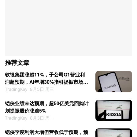
推荐文章
软银集团涨超11%，子公司Q1营业利
润超预期，AI年增30%指引提振市场情
绪
TradingKey
8月5日 周三
铠侠业绩未达预期，超50亿美元回购计
划提振股价涨逾5%
TradingKey
8月3日 周一
铠侠季度利润大增但营收低于预期，预