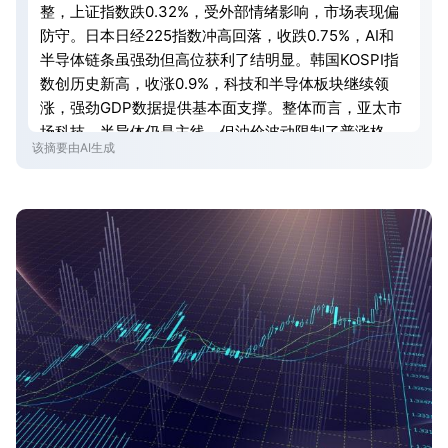
整，上证指数跌0.32%，受外部情绪影响，市场表现偏
防守。日本日经225指数冲高回落，收跌0.75%，AI和
半导体链条虽强劲但高位获利了结明显。韩国KOSPI指
数创历史新高，收涨0.9%，科技和半导体板块继续领
涨，强劲GDP数据提供基本面支撑。整体而言，亚太市
场科技、半导体仍是主线，但油价波动限制了普涨格
该摘要由AI生成
局，短线资金更关注估值、盈利与地缘风险的平衡。