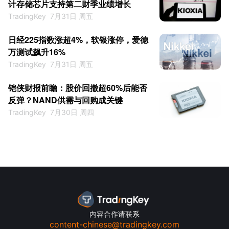
计存储芯片支持第二财季业绩增长
TradingKey
7月31日 周五
日经225指数涨超4%，软银涨停，爱德
万测试飙升16%
TradingKey
7月31日 周五
铠侠财报前瞻：股价回撤超60%后能否
反弹？NAND供需与回购成关键
TradingKey
7月30日 周四
内容合作请联系
content-chinese@tradingkey.com