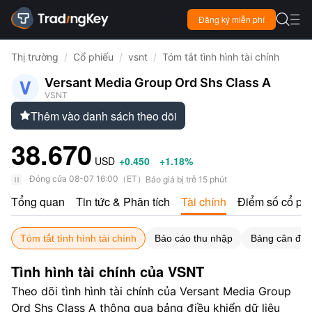

Đăng ký miễn phí

Thị trường
/
Cổ phiếu
/
vsnt
/
Tóm tắt tình hình tài chính
Versant Media Group Ord Shs Class A
VSNT
Thêm vào danh sách theo dõi

38.670
USD
+0.450
+1.18%
Đóng cửa
08-07 16:00
（
ET
）
Báo giá bị trễ 15 phút
Tổng quan
Tin tức & Phân tích
Tài chính
Điểm số cổ ph
Tóm tắt tình hình tài chính
Báo cáo thu nhập
Bảng cân đối 
Tình hình tài chính của VSNT
Theo dõi tình hình tài chính của Versant Media Group
Ord Shs Class A thông qua bảng điều khiển dữ liệu