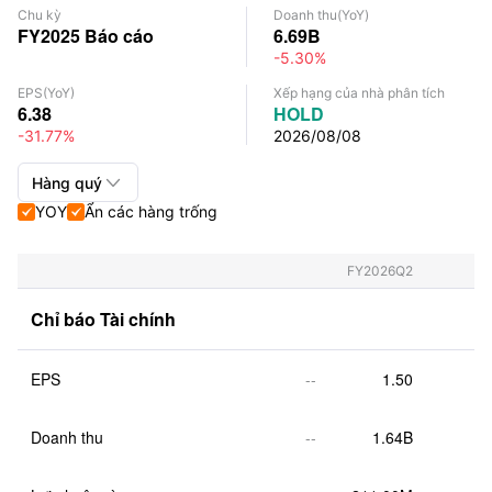
Chu kỳ
Doanh thu
(YoY)
FY2025
Báo cáo
6.69B
-5.30%
EPS
(YoY)
Xếp hạng của nhà phân tích
6.38
HOLD
-31.77%
2026/08/08

Hàng quý
YOY
Ẩn các hàng trống


Hàng quý+Hàng năm
Hàng quý
FY2026Q2
Hàng năm
Chỉ báo Tài chính
EPS
--
1.50
Doanh thu
--
1.64B