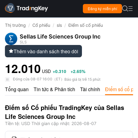

Đăng ký miễn phí

Thị trường
/
Cổ phiếu
/
sls
/
Điểm số cổ phiếu
Sellas Life Sciences Group Inc
SLS
Thêm vào danh sách theo dõi

12.010
USD
+0.310
+2.65%
Đóng cửa
08-07 16:00
（
ET
）
Báo giá bị trễ 15 phút
Tổng quan
Tin tức & Phân tích
Tài chính
Điểm số cổ ph
Điểm số Cổ phiếu TradingKey của Sellas
Life Sciences Group Inc
Tiền tệ
: USD
Thời gian cập nhật
:
2026-08-07