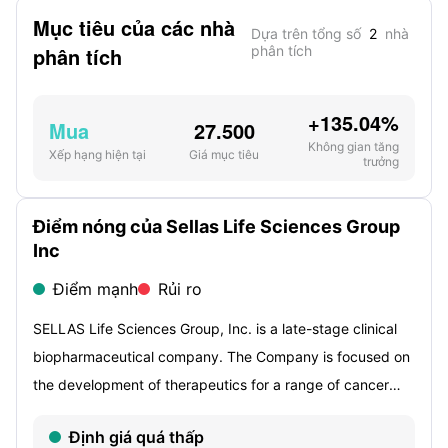
Mục tiêu của các nhà
Dựa trên tổng số
2
nhà
phân tích
phân tích
+135.04%
Mua
27.500
Không gian tăng
Xếp hạng hiện tại
Giá mục tiêu
trưởng
Điểm nóng của Sellas Life Sciences Group
Inc
Điểm mạnh
Rủi ro
SELLAS Life Sciences Group, Inc. is a late-stage clinical
biopharmaceutical company. The Company is focused on
the development of therapeutics for a range of cancer
indications. The Company's product candidates are
Định giá quá thấp
galinpepimut-S (GPS), a peptide immunotherapy directed