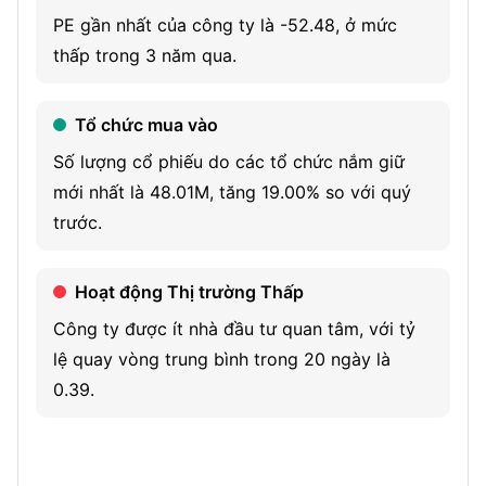
against the Wilms tumor 1 (WT1), antigen, and SLS009, a
PE gần nhất của công ty là -52.48, ở mức
selective small molecule cyclin-dependent kinase 9
thấp trong 3 năm qua.
(CDK9) inhibitor. GPS is a cancer immunotherapeutic
agent licensed by Memorial Sloan Kettering Cancer Center
Tổ chức mua vào
(MSK), that targets the WT1 protein, which is present in an
Số lượng cổ phiếu do các tổ chức nắm giữ
array of tumor types. GPS has potential as a monotherapy
mới nhất là 48.01M, tăng 19.00% so với quý
or in combination with other immunotherapeutic agents to
trước.
address a broad spectrum of hematologic malignancies
and solid tumor indications. The Company is developing
Hoạt động Thị trường Thấp
SLS009, which is licensed by GenFleet Therapeutics
(Shanghai), Inc., for all therapeutic and diagnostic uses in
Công ty được ít nhà đầu tư quan tâm, với tỷ
the world outside of mainland China, Hong Kong, Macau,
lệ quay vòng trung bình trong 20 ngày là
and Taiwan.
0.39.