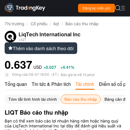

Đăng ký miễn phí

Thị trường
/
Cổ phiếu
/
liqt
/
Báo cáo thu nhập
LiqTech International Inc
LIQT
Thêm vào danh sách theo dõi

0.637
USD
+0.027
+4.41%
Đóng cửa
08-07 16:00
（
ET
）
Báo giá bị trễ 15 phút
Tổng quan
Tin tức & Phân tích
Tài chính
Điểm số cổ ph
Tóm tắt tình hình tài chính
Báo cáo thu nhập
Bảng cân đối 
LIQT Báo cáo thu nhập
Bạn có thể xem báo cáo lợi nhuận hàng năm hoặc hàng quý
của LiqTech International Inc tại đây để đánh giá hiệu suất và