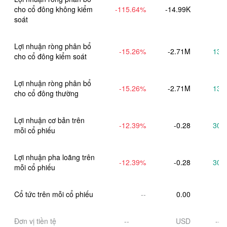
cho cổ đông không kiểm 
-115.64
%
-14.99K
soát
Lợi nhuận ròng phân bổ 
-15.26
%
-2.71M
13.
cho cổ đông kiểm soát
Lợi nhuận ròng phân bổ 
-15.26
%
-2.71M
13.
cho cổ đông thường
Lợi nhuận cơ bản trên 
-12.39
%
-0.28
30.
mỗi cổ phiếu
Lợi nhuận pha loãng trên 
-12.39
%
-0.28
30.
mỗi cổ phiếu
Cổ tức trên mỗi cổ phiếu
--
0.00
Đơn vị tiền tệ
--
USD
--