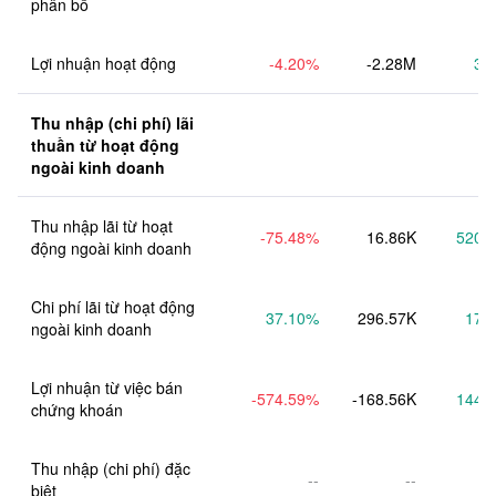
phân bổ
Lợi nhuận hoạt động
-4.20
%
-2.28M
3.
Thu nhập (chi phí) lãi 
thuần từ hoạt động 
ngoài kinh doanh
Thu nhập lãi từ hoạt 
-75.48
%
16.86K
520.
động ngoài kinh doanh
Chi phí lãi từ hoạt động 
37.10
%
296.57K
17.
ngoài kinh doanh
Lợi nhuận từ việc bán 
-574.59
%
-168.56K
144.
chứng khoán
Thu nhập (chi phí) đặc 
--
--
biệt