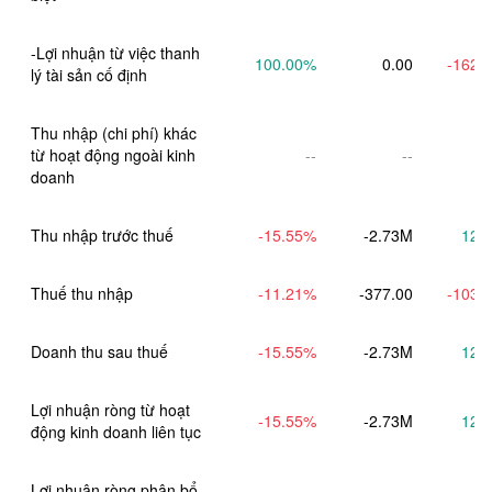
-Lợi nhuận từ việc thanh 
100.00
%
0.00
-162.
lý tài sản cố định
Thu nhập (chi phí) khác 
từ hoạt động ngoài kinh 
--
--
doanh
Thu nhập trước thuế
-15.55
%
-2.73M
12.
Thuế thu nhập
-11.21
%
-377.00
-103.
Doanh thu sau thuế
-15.55
%
-2.73M
12.
Lợi nhuận ròng từ hoạt 
-15.55
%
-2.73M
12.
động kinh doanh liên tục
Lợi nhuận ròng phân bổ 