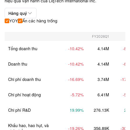
hiệu quả vận hành của LiqTech International Inc.

Hàng quý
YOY
Ẩn các hàng trống


Hàng quý+Hàng năm
Hàng quý
FY2026Q1
Hàng năm
Tổng doanh thu
-10.42
%
4.14M
-8.
Doanh thu
-10.42
%
4.14M
-8.
Chi phí doanh thu
-16.69
%
3.74M
-17.
Chi phí hoạt động
-5.72
%
6.41M
-5.
Chi phí R&D
19.99
%
276.13K
2.
Khấu hao, hao hụt, và 
-19.26
%
356.89K
-30.