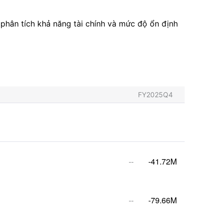
phân tích khả năng tài chính và mức độ ổn định
FY2025Q4
--
-41.72M
--
-79.66M