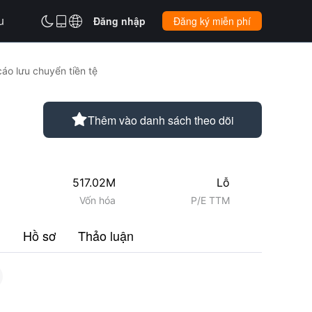
u



Đăng nhập
Đăng ký miễn phí
áo lưu chuyển tiền tệ

Thêm vào danh sách theo dõi
517.02M
Lỗ
Vốn hóa
P/E TTM
u
Hồ sơ
Thảo luận