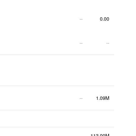
--
0.00
--
--
--
1.09M
--
113.00M