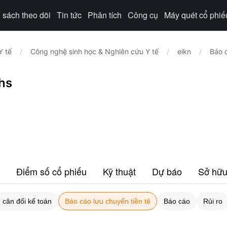
sách theo dõi
Tin tức
Phân tích
Công cụ
Máy quét cổ phiế
Y tế
/
Công nghệ sinh học & Nghiên cứu Y tế
/
eikn
/
Báo c
hs
Điểm số cổ phiếu
Kỹ thuật
Dự báo
Sở hữ
 cân đối kế toán
Báo cáo lưu chuyển tiền tệ
Báo cáo
Rủi ro