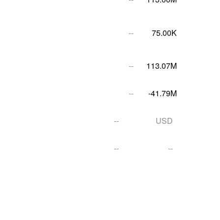
--
75.00K
--
113.07M
--
-41.79M
--
USD
--
--