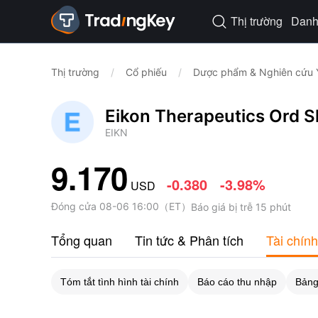
Thị trường
Danh 

Thị trường
/
Cổ phiếu
/
Dược phẩm & Nghiên cứu 
Eikon Therapeutics Ord S
EIKN
9.170
-0.380
-3.98%
USD
Đóng cửa
08-06 16:00
（
ET
）
Báo giá bị trễ 15 phút
Tổng quan
Tin tức & Phân tích
Tài chính
Tóm tắt tình hình tài chính
Báo cáo thu nhập
Bảng