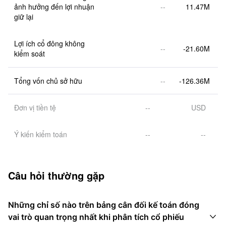
ảnh hưởng đến lợi nhuận 
--
11.47M
giữ lại
Lợi ích cổ đông không 
--
-21.60M
kiểm soát
Tổng vốn chủ sở hữu
--
-126.36M
Đơn vị tiền tệ
--
USD
Ý kiến kiểm toán
--
--
Câu hỏi thường gặp
Những chỉ số nào trên bảng cân đối kế toán đóng

vai trò quan trọng nhất khi phân tích cổ phiếu