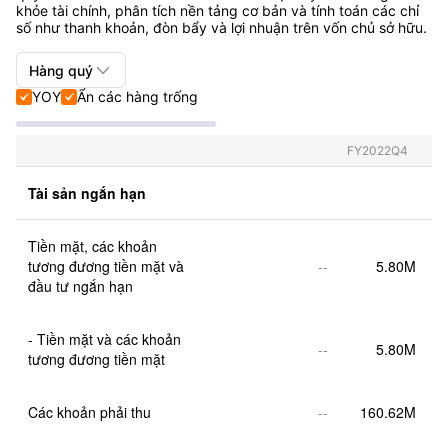
khỏe tài chính, phân tích nền tảng cơ bản và tính toán các chỉ
số như thanh khoản, đòn bẩy và lợi nhuận trên vốn chủ sở hữu.

Hàng quý
YOY
Ẩn các hàng trống


Hàng quý+Hàng năm
Hàng quý
FY2022Q4
Hàng năm
Tài sản ngắn hạn
Tiền mặt, các khoản 
tương đương tiền mặt và 
--
5.80M
đầu tư ngắn hạn
- Tiền mặt và các khoản 
--
5.80M
tương đương tiền mặt
Các khoản phải thu
--
160.62M