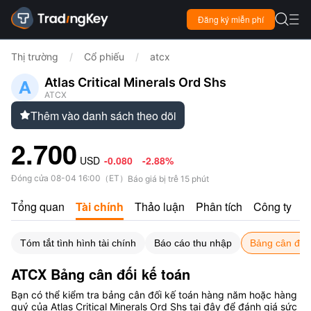

Đăng ký miễn phí

Thị trường
/
Cổ phiếu
/
atcx
Atlas Critical Minerals Ord Shs
ATCX
Thêm vào danh sách theo dõi

2.700
USD
-0.080
-2.88%
Đóng cửa
08-04 16:00
（
ET
）
Báo giá bị trễ 15 phút
Tổng quan
Tài chính
Thảo luận
Phân tích
Công ty
Tóm tắt tình hình tài chính
Báo cáo thu nhập
Bảng cân đối 
ATCX Bảng cân đối kế toán
Bạn có thể kiểm tra bảng cân đối kế toán hàng năm hoặc hàng
quý của Atlas Critical Minerals Ord Shs tại đây để đánh giá sức