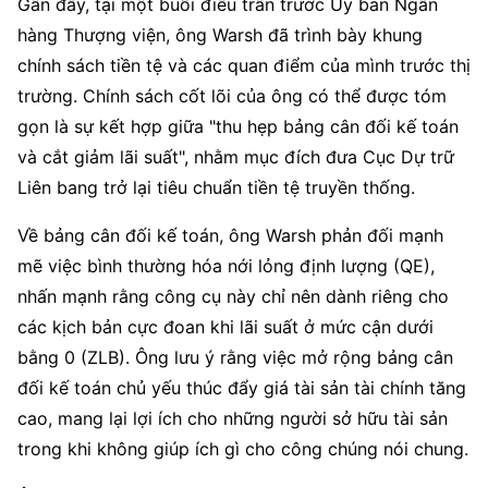
Gần đây, tại một buổi điều trần trước Ủy ban Ngân 
hàng Thượng viện, ông Warsh đã trình bày khung 
chính sách tiền tệ và các quan điểm của mình trước thị 
trường. Chính sách cốt lõi của ông có thể được tóm 
gọn là sự kết hợp giữa "thu hẹp bảng cân đối kế toán 
và cắt giảm lãi suất", nhằm mục đích đưa Cục Dự trữ 
Liên bang trở lại tiêu chuẩn tiền tệ truyền thống.
Về bảng cân đối kế toán, ông Warsh phản đối mạnh 
mẽ việc bình thường hóa nới lỏng định lượng (QE), 
nhấn mạnh rằng công cụ này chỉ nên dành riêng cho 
các kịch bản cực đoan khi lãi suất ở mức cận dưới 
bằng 0 (ZLB). Ông lưu ý rằng việc mở rộng bảng cân 
đối kế toán chủ yếu thúc đẩy giá tài sản tài chính tăng 
cao, mang lại lợi ích cho những người sở hữu tài sản 
trong khi không giúp ích gì cho công chúng nói chung.