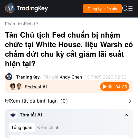

Đăng ký miễn phí

Phân tích
Kinh tế
Tân Chủ tịch Fed chuẩn bị nhậm
chức tại White House, liệu Warsh có
chấm dứt chu kỳ cắt giảm lãi suất
hiện tại?
TradingKey
Tác giả
Andy Chen
19 Th05 2026 02:33
Podcast AI
04:25
Xem tất cả bình luận
（
0
）



Tóm tắt AI
Tổng quan
Điểm chính