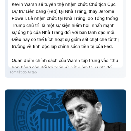
Kevin Warsh sẽ tuyên thệ nhậm chức Chủ tịch Cục
Dự trữ Liên bang (Fed) tại Nhà Trắng, thay Jerome
Powell. Lễ nhậm chức tại Nhà Trắng, do Tổng thống
Trump chủ trì, là một sự kiện hiếm hoi, nhấn mạnh
sự ủng hộ của Nhà Trắng đối với ban lãnh đạo mới.
Điều này có thể kích hoạt sự giám sát chặt chẽ từ thị
trường về tính độc lập chính sách tiền tệ của Fed.
Quan điểm chính sách của Warsh tập trung vào "thu
hẹp bảng cân đối kế toán và cắt giảm lãi suất" để
Tóm tắt do AI tạo
đưa Fed về tiêu chuẩn truyền thống. Ông phản đối
nới lỏng định lượng (QE), cho rằng nó chủ yếu làm
tăng giá tài sản. Ông ủng hộ Fed giảm dần tài sản kỳ
hạn dài và phối hợp với Bộ Tài chính thực hiện thắt
chặt định lượng (QT) có trật tự.
Về lãi suất, Warsh khẳng định tính độc lập và chủ
trương cắt giảm lãi suất để hỗ trợ kinh tế thực, song
song với chính sách bảng cân đối kế toán. Tuy