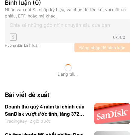
Bình luận
(
0
)
Nhấn vào nút $ , nhập ký hiệu, và chọn để liên kết với một cổ
phiếu, ETF, hoặc mã khác.
0
/
500
$
Hướng dẫn bình luận
Đăng nhập để bình luận
Đang tải...
Bài viết đề xuất
Doanh thu quý 4 năm tài chính của
SanDisk vượt ước tính, tăng 372%
lên 8,965 tỷ USD
TradingKey
2 giờ trước
Chứng khoán Mỹ chốt phiên: Dow