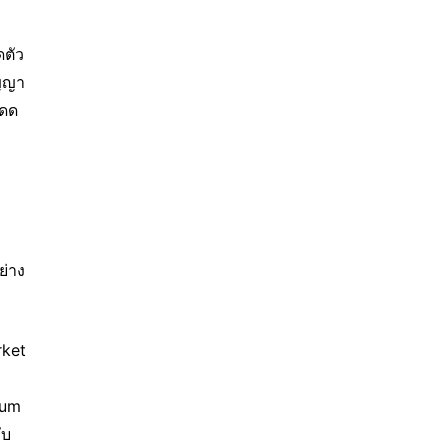
ตัว 
ัญญา
โดด
ย่าง
ket 
um 
ับ