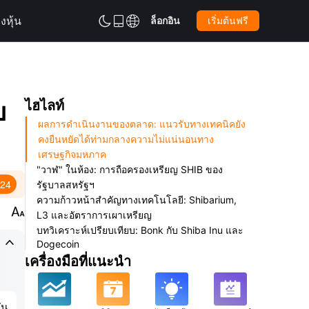
งหุ้น
ล็อกอิน
เริ่มต้นฟรี



บ
ไฮไลท์
ผลการดำเนินงานของตลาด: แนวรับทางเทคนิคยัง
คงยืนหยัดได้ท่ามกลางความไม่แน่นอนทาง
เศรษฐกิจมหภาค
"วาฬ" ในห้อง: การถือครองเหรียญ SHIB ของ
:24
รัฐบาลสหรัฐฯ
ความก้าวหน้าสำคัญทางเทคโนโลยี: Shibarium,

L3 และอัตราการเผาเหรียญ
บทวิเคราะห์เปรียบเทียบ: Bonk กับ Shiba Inu และ

Dogecoin
เครื่องมือที่แนะนำ
คู่มือนักลงทุน: ขั้นตอนการซื้อและการจัดเก็บ SHIB
บทสรุป: Shiba Inu เป็นการลงทุนที่ดีหรือไม่?
ัน