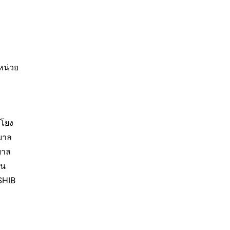
หน่วย
มโยง
ฐบาล
ฐบาล
็น
HIB 