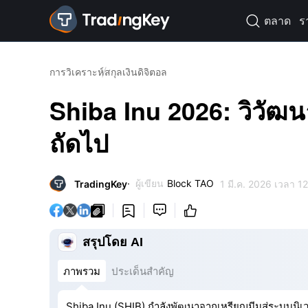
ตลาด
ร

การวิเคราะห์
สกุลเงินดิจิตอล
Shiba Inu 2026: วิวั
ถัดไป
ผู้เขียน
Block TAO
TradingKey
1 มี.ค. 2026 เวลา 1




สรุปโดย AI
ภาพรวม
ประเด็นสำคัญ
Shiba Inu (SHIB) กำลังพัฒนาจากเหรียญมีมสู่ระบบนิเ