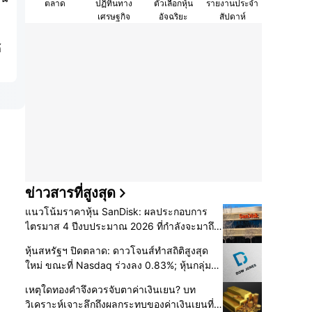
ตลาด
ปฏิทินทาง
ตัวเลือกหุ้น
รายงานประจำ
เศรษฐกิจ
อัจฉริยะ
สัปดาห์
้
ข่าวสารที่สูงสุด
แนวโน้มราคาหุ้น SanDisk: ผลประกอบการ
ไตรมาส 4 ปีงบประมาณ 2026 ที่กำลังจะมาถึง
จะหนุนราคาหุ้นแตะ 1,700 ดอลลาร์ได้หรือไม่?
หุ้นสหรัฐฯ ปิดตลาด: ดาวโจนส์ทำสถิติสูงสุด
ใหม่ ขณะที่ Nasdaq ร่วงลง 0.83%; หุ้นกลุ่ม
เทคโนโลยีปรับตัวลดลง, หุ้นกลุ่มทองคำปรับตัว
เหตุใดทองคำจึงควรจับตาค่าเงินเยน? บท
เพิ่มขึ้น; Nvidia พุ่งขึ้น 3.43%, SpaceX ร่วงลง
วิเคราะห์เจาะลึกถึงผลกระทบของค่าเงินเยนที่มี
13% หลังรายงานผลประกอบการ