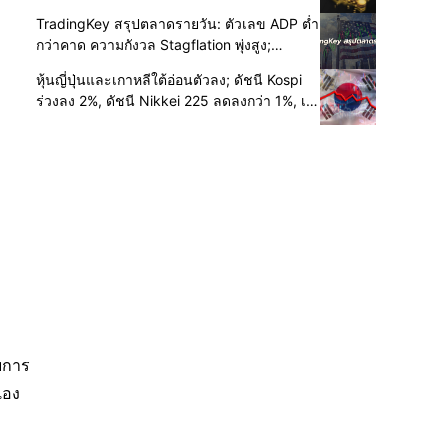
ต่อทองคำ
TradingKey สรุปตลาดรายวัน: ตัวเลข ADP ต่ำ
กว่าคาด ความกังวล Stagflation พุ่งสูง;
SanDisk และ WDC ร่วงหนักช่วง After-hours;
หุ้นญี่ปุ่นและเกาหลีใต้อ่อนตัวลง; ดัชนี Kospi
ทองคำกลับมายืนเหนือ $4200
ร่วงลง 2%, ดัชนี Nikkei 225 ลดลงกว่า 1%, เอ
สเคไฮนิกซ์ ลดลงกว่า 5% และคิโอเซีย ทรุดตัว
ลง 10%
ง
ับการ
เอง