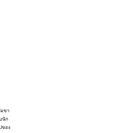
ตัมขา
บนัก
ปของ 