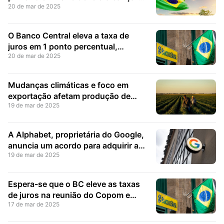
20 de mar de 2025
R$ 75,088 bilhões
O Banco Central eleva a taxa de
juros em 1 ponto percentual,
20 de mar de 2025
levando a Selic a 14,25%, o maior
nível desde 2016
Mudanças climáticas e foco em
exportação afetam produção de
19 de mar de 2025
alimentos no Brasil, elevando
preços e exigindo políticas de
segurança alimentar
A Alphabet, proprietária do Google,
anuncia um acordo para adquirir a
19 de mar de 2025
Wiz por US$ 32 bilhões
Espera-se que o BC eleve as taxas
de juros na reunião do Copom e
17 de mar de 2025
continue o ciclo de alta