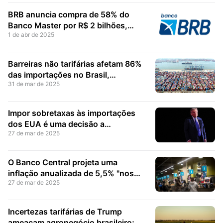
BRB anuncia compra de 58% do
Banco Master por R$ 2 bilhões,
1 de abr de 2025
gerando questionamentos em
Brasília
Barreiras não tarifárias afetam 86%
das importações no Brasil,
31 de mar de 2025
elevando tensões comerciais com
os EUA
Impor sobretaxas às importações
dos EUA é uma decisão a
27 de mar de 2025
considerar, afirma Lula
O Banco Central projeta uma
inflação anualizada de 5,5% "nos
27 de mar de 2025
meses seguintes"
Incertezas tarifárias de Trump
ameaçam agronegócio brasileiro;