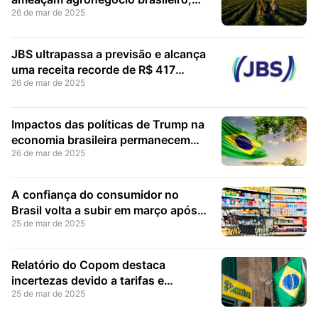
26 de mar de 2025
Marcos Jank recomenda prudência
e neutralidade
JBS ultrapassa a previsão e alcança
uma receita recorde de R$ 417
26 de mar de 2025
bilhões em 2024
Impactos das políticas de Trump na
economia brasileira permanecem
26 de mar de 2025
incertos, afirma Guilherme Mello
A confiança do consumidor no
Brasil volta a subir em março após
25 de mar de 2025
três meses de queda consecutiva
Relatório do Copom destaca
incertezas devido a tarifas e
25 de mar de 2025
confirma um novo aumento da Selic
em maio