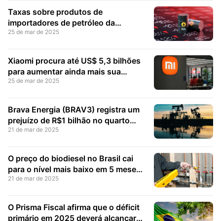
Taxas sobre produtos de
importadores de petróleo da
25 de mar de 2025
Venezuela entram em vigor em 2 de
abril
Xiaomi procura até US$ 5,3 bilhões
para aumentar ainda mais sua
25 de mar de 2025
posição no mercado de carros
elétricos
Brava Energia (BRAV3) registra um
prejuízo de R$1 bilhão no quarto
21 de mar de 2025
trimestre
O preço do biodiesel no Brasil cai
para o nível mais baixo em 5 meses
21 de mar de 2025
devido à redução no preço do óleo
de soja
O Prisma Fiscal afirma que o déficit
primário em 2025 deverá alcançar