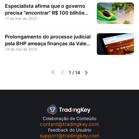
Especialista afirma que o governo
precisa "encontrar" R$ 100 bilhões
17 de mar de 2025
para equilibrar as contas
Prolongamento do processo judicial
pela BHP ameaça finanças da Vale
14 de mar de 2025
no caso Mariana, alerta advogado




1
/
14
Colaboração de Conteúdo
content@tradingkey.com
Feedback do Usuário
support@tradingkey.com