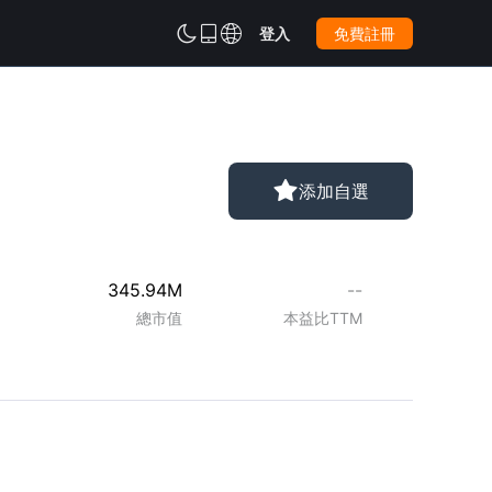



登入
免費註冊

添加自選
345.94M
--
總市值
本益比TTM