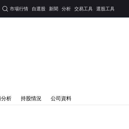
市場行情
自選股
新聞
分析
交易工具
選股工具

術分析
持股情況
公司資料