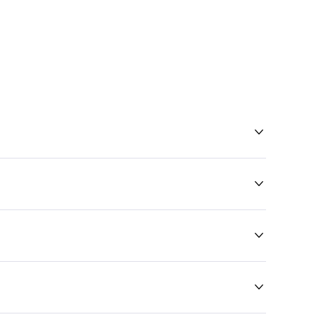



