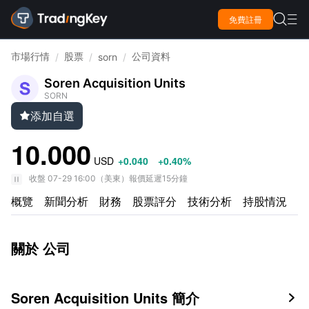

免費註冊

市場行情
股票
公司資料
/
/
sorn
/
Soren Acquisition Units
SORN
添加自選

10.000
USD
+0.040
+0.40%
收盤
07-29 16:00
（
美東
）
報價延遲15分鐘
概覽
新聞分析
財務
股票評分
技術分析
持股情況
公
關於 公司
Soren Acquisition Units 簡介
