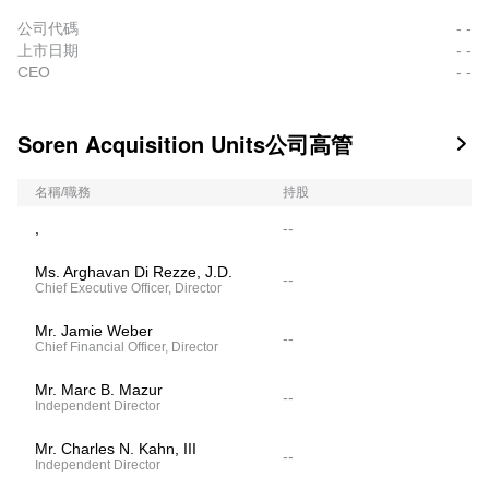
公司代碼
- -
上市日期
- -
CEO
- -
Soren Acquisition Units公司高管

名稱/職務
持股
,
--
Ms. Arghavan Di Rezze, J.D.
--
Chief Executive Officer, Director
Mr. Jamie Weber
--
Chief Financial Officer, Director
Mr. Marc B. Mazur
--
Independent Director
Mr. Charles N. Kahn, III
--
Independent Director