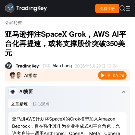

免费注册

分析
股票
亚马逊押注SpaceX Grok，AWS AI平
台化再提速，或将支撑股价突破350美
元
作者
Alan Long
TradingKey
2026年5月29日 13:24
AI播客
05:24

AI摘要
文章精炼
核心观点
亚马逊AWS计划将SpaceX的Grok模型加入Amazon
Bedrock，旨在强化其作为企业生成式AI平台角色，允
许客户统一调用Anthropic、OpenAI、Meta、Cohere