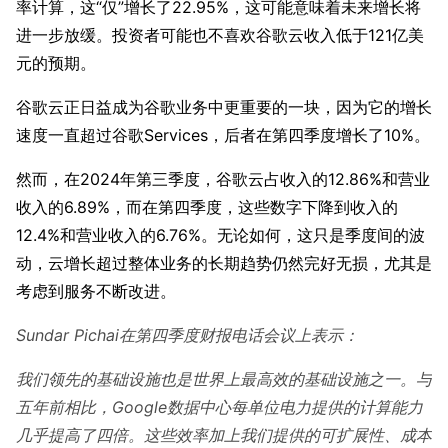
率计算，这“仅”增长了22.95%，这可能意味着未来增长将
进一步放缓。投资者可能也不喜欢谷歌云收入低于121亿美
元的预期。
谷歌云正日益成为谷歌业务中更重要的一块，因为它的增长
速度一直超过谷歌Services，后者在第四季度增长了10%。
然而，在2024年第三季度，谷歌云占收入的12.86%和营业
收入的6.89%，而在第四季度，这些数字下降到收入的
12.4%和营业收入的6.76%。无论如何，这只是季度间的波
动，云增长超过整体业务的长期趋势仍然完好无损，尤其是
考虑到服务不断改进。
Sundar Pichai在第四季度财报电话会议上表示：
我们领先的基础设施也是世界上最高效的基础设施之一。与
五年前相比，Google数据中心每单位电力提供的计算能力
几乎提高了四倍。这些效率加上我们提供的可扩展性、成本