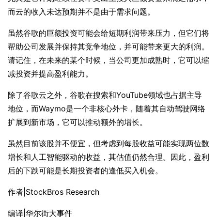
而云的收入未达预期并不是由于需求问题。
虽然谷歌的巨额投资可能会给短期利润带来压力，但它们将
帮助公司发展并保持其竞争地位，并可能带来更大的利润。
请记住，在未来的某个时候，当公司更加成熟时，它可以缩
减投资并提高盈利能力。
除了谷歌云之外，谷歌在搜索和YouTube领域也占据主导
地位，而Waymo是一个非核心外卡，随着其自动驾驶网络
扩展到新市场，它可以推动额外的增长。
虽然目前该股并不便宜，但考虑到每股收益可能实现两位数
增长和人工智能驱动的收益，其估值仍然合理。因此，盈利
后的下跌可能是长期投资者的逢低买入机会。
作者|StockBros Research
编译|华尔街大事件