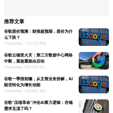
推荐文章
谷歌股价预测：财报超预期，股价为什
么下跌？
TradingKey
7月23日 周四
谷歌云德里火灾：第三方数据中心网络
中断，紧急重路由启动
TradingKey
6月10日 周三
谷歌一季报前瞻，从主营业务拆解，AI
能否转化为增长动能
TradingKey
4月26日 周日
谷歌“压缩革命”冲击AI算力逻辑：存储
需求见顶了吗？