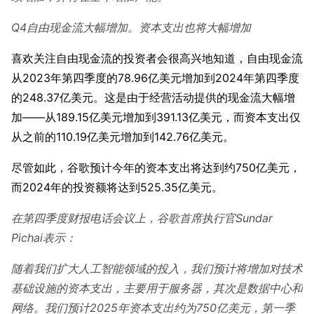
Q4自由现金流大幅增加。资本支出也将大幅增加
喜欢关注自由现金流的投资者会很高兴地知道，自由现金流
从2023年第四季度的78.96亿美元增加到2024年第四季度
的248.37亿美元。这是由于经营活动提供的现金流大幅增
加——从189.15亿美元增加到391.13亿美元，而资本支出仅
从之前的110.19亿美元增加到142.76亿美元。
尽管如此，谷歌预计今年的资本支出将达到约750亿美元，
而2024年的投资额将达到525.35亿美元。
在第四季度财报电话会议上，谷歌首席执行官Sundar 
Pichai表示：
随着我们扩大人工智能领域的投入，我们预计将增加对技术
基础设施的资本支出，主要用于服务器，其次是数据中心和
网络。我们预计2025年资本支出约为750亿美元，第一季