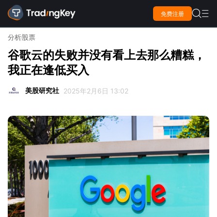

免费注册

分析
股票
谷歌云的失败并没有看上去那么糟糕，
我正在逢低买入
美股研究社
2025年2月6日 13:02