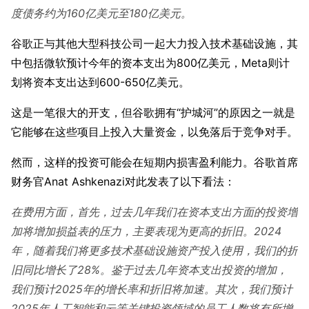
度债务约为160亿美元至180亿美元。
谷歌正与其他大型科技公司一起大力投入技术基础设施，其
中包括微软预计今年的资本支出为800亿美元，Meta则计
划将资本支出达到600-650亿美元。
这是一笔很大的开支，但谷歌拥有“护城河”的原因之一就是
它能够在这些项目上投入大量资金，以免落后于竞争对手。
然而，这样的投资可能会在短期内损害盈利能力。谷歌首席
财务官Anat Ashkenazi对此发表了以下看法：
在费用方面，首先，过去几年我们在资本支出方面的投资增
加将增加损益表的压力，主要表现为更高的折旧。2024
年，随着我们将更多技术基础设施资产投入使用，我们的折
旧同比增长了28%。鉴于过去几年资本支出投资的增加，
我们预计2025年的增长率和折旧将加速。其次，我们预计
2025年人工智能和云等关键投资领域的员工人数将有所增