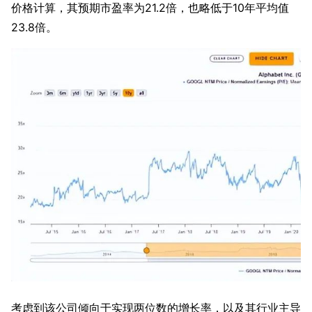
价格计算，其预期市盈率为21.2倍，也略低于10年平均值
23.8倍。
考虑到该公司倾向于实现两位数的增长率，以及其行业主导