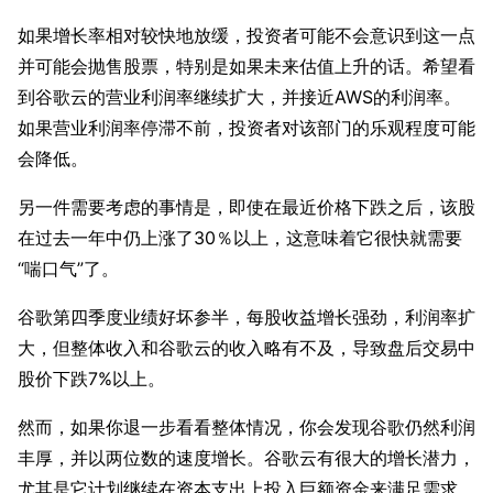
如果增长率相对较快地放缓，投资者可能不会意识到这一点
并可能会抛售股票，特别是如果未来估值上升的话。希望看
到谷歌云的营业利润率继续扩大，并接近AWS的利润率。
如果营业利润率停滞不前，投资者对该部门的乐观程度可能
会降低。
另一件需要考虑的事情是，即使在最近价格下跌之后，该股
在过去一年中仍上涨了30％以上，这意味着它很快就需要
“喘口气”了。
谷歌第四季度业绩好坏参半，每股收益增长强劲，利润率扩
大，但整体收入和谷歌云的收入略有不及，导致盘后交易中
股价下跌7%以上。
然而，如果你退一步看看整体情况，你会发现谷歌仍然利润
丰厚，并以两位数的速度增长。谷歌云有很大的增长潜力，
尤其是它计划继续在资本支出上投入巨额资金来满足需求，