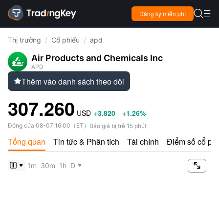

Đăng ký miễn phí

Thị trường
/
Cổ phiếu
/
apd
Air Products and Chemicals Inc
APD
Thêm vào danh sách theo dõi

307.260
USD
+3.820
+1.26%
Đóng cửa
08-07 16:00
（
ET
）
Báo giá bị trễ 15 phút
Tổng quan
Tin tức & Phân tích
Tài chính
Điểm số cổ ph

1m
30m
1h
D