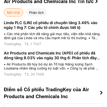
Air Products and Chemicals Inc
Tin tức

Mới nhất
Phân tích
Linde PLC (LIN) cổ phiếu di chuyển tăng 3.49% vào
ngày 1 thg 7: Các yếu tố chính được tiết lộ
• Các nhà phân tích đã nâng giá mục tiêu, viện dẫn khả năng
định giá của Linde và nhu cầu mạnh mẽ từ thị trường. • Tâm
lý lạc quan trên thị trường gia tăng trước thềm kỳ công bố
TradingKey
T4, 1 Th07
báo cáo tài chính quý 2 dự kiến diễn ra trong tháng này. • Mô
hình hợp đồng dài hạn và khả năng hưởng lợi từ xu hướng
Air Products and Chemicals Inc (APD) cổ phiếu đã
tăng trưởng dài hạn của Linde tiếp tục thu hút dòng vốn tổ
đóng tăng 8.03% vào ngày 30 thg 6: Phân tích đầy
chức.
đủ
• Air Products đã hủy bỏ dự án Tổ hợp Năng lượng Sạch
Louisiana nhằm tăng cường kỷ luật vốn. • Công ty sẽ phải ghi
nhận các khoản chi phí trước thuế lên tới 2,9 tỷ USD tính đến
TradingKey
T3, 30 Th06
năm tài chính 2026. • Ban lãnh đạo đang hợp tác với Yara
International để tiếp thị amoniac tái tạo từ dự án NEOM.
Điểm số Cổ phiếu TradingKey của Air

Products and Chemicals Inc