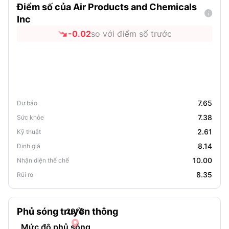
Điểm số của Air Products and Chemicals

Inc
-0.02
so với điểm số trước
7.65
Dự báo
7.38
Sức khỏe
2.61
Kỹ thuật
8.14
Định giá
10.00
Nhận diện thể chế
8.35
Rủi ro
Phủ sóng truyền thông
29
°C

Mức độ phủ sóng