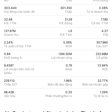
Mở
Cao
Khối lượng
303.440
301.350
0.38%
Giá đóng cửa trước đó
Thấp
Tỷ lệ doanh thu
32.48
21.29
7.180
P/E TTM
P/E Động
Cổ tức TTM
127.97M
Lỗ
4.37
Doanh thu
P/E Tĩnh
P/B
2.34%
5.36
%
307.960
Tỷ suất cổ tức TTM
ROA
Cao 52T
0.84
-394.50M
222.68M
Khối lượng %
Lợi nhuận ròng
Cổ phần
9.4597
0.76
13.94
%
Lợi nhuận trên mỗi cổ
Beta
ROE
phiếu
229.110
1.96%
32.77
%
Thấp 52T
Biên độ dao động
Biên lợi nhuận gộp
68.42B
0.35
1.39
%
Vốn hóa
Phần thưởng/Rủi ro
Tỷ lệ rủi ro