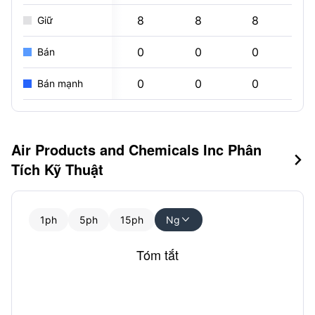
8
8
8
1
Giữ
0
0
0
Bán
0
0
0
Bán mạnh
Air Products and Chemicals Inc Phân

Tích Kỹ Thuật
1ph
5ph
15ph
Ng

Tóm tắt