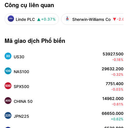
Công cụ liên quan
Linde PLC
Sherwin-Williams Co
+0.37%
-2.0


Mã giao dịch Phổ biến
53927.500
US30
-0.18%
29632.200
NAS100
-0.32%
7751.400
SPX500
-0.03%
14962.000
CHINA 50
-0.61%
66650.000
JPN225
+0.62%