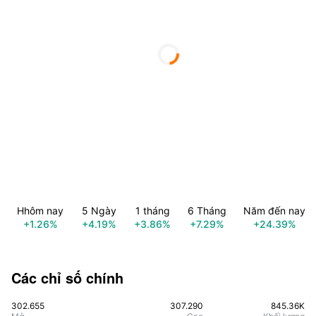
Hhôm nay
5 Ngày
1 tháng
6 Tháng
Năm đến nay
+1.26%
+4.19%
+3.86%
+7.29%
+24.39%
Các chỉ số chính
302.655
307.290
845.36K