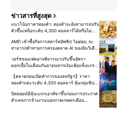
ข่าวสารที่สูงสุด
แนวโน้มราคาทองคำ: ทองคำจะยังสามารถปรับ
ตัวขึ้นเหนือระดับ 4,300 ดอลลาร์ได้หรือไม่
ก่อนการจ้างงานนอกภาคเกษตรเดือน
AMD เข้าซื้อกิจการสตาร์ทอัพชิป Taalas; จะ
กรกฎาคม?
สามารถท้าทายการครองตลาด AI ของอินวิเดีย
ได้หรือไม่?
วอร์ชของเฟดอาจพิจารณาปรับขึ้นอัตรา
ดอกเบี้ยในเดือนกันยายนหากเงินเฟ้อแข็งแกร่ง,
มีรายงานว่ายืนกรานเรื่องการสื่อสารแบบเน้น
【ตลาดก่อนเปิดทำการของสหรัฐฯ】ราคา
ความเรียบง่าย
ทองคำแตะระดับ 4,300 ดอลลาร์ หุ้นกลุ่มชิป
AI ดีดตัวขึ้น ขณะที่ตัวเลขการจ้างงานนอกภาค
บิตคอยน์มีลุ้นเบรกเอาท์ขาขึ้นก่อนการประกาศ
เกษตรเป็นจุดสนใจ
ตัวเลขการจ้างงานนอกภาคเกษตรเดือน
กรกฎาคมของสหรัฐฯ?