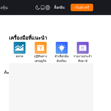
งหุ้น
ล็อกอิน
เริ่มต้นฟรี



เครื่องมือที่แนะนำ
ตลาด
ปฏิทินทาง
ตัวเลือกหุ้น
รายงานประจำ
เศรษฐกิจ
อัจฉริยะ
สัปดาห์
