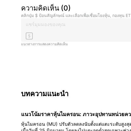
ความคิดเห็น
(
0
)
คลิกปุ่ม $ ป้อนสัญลักษณ์ และเลือกเพื่อเชื่อมโยงหุ้น, กองทุน ET
$
แนวทางการแสดงความคิดเห็น
บทความแนะนำ
แนวโน้มราคาหุ้นไมครอน: ภาวะอุปทานหน่วยความ
2027 ขณะที่หุ้นอาจกลับสู่ระดับ $1,000
หุ้นไมครอน (MU) ปรับตัวลดลงนับตั้งแต่แตะระดับสูงสุด
เมื่อวันที่ 25 มิถุนายน โดยลงไปแตะจุดต่ำสุดเฉพาะช่วงท