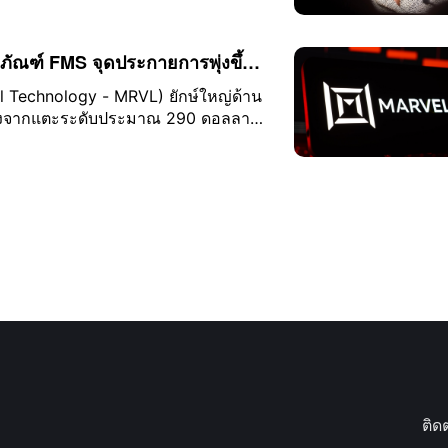
ให้นางคุกชี้แจงต่อข้อกล่าวหาดังกล่าว
ภัณฑ์ FMS จุดประกายการพุ่งขึ้น
ลาร์ได้หรือไม่?
l Technology - MRVL) ยักษ์ใหญ่ด้าน
หลังจากแตะระดับประมาณ 290 ดอลลาร์
าคาได้ปรับตัวลดลงสู่ช่วง 160
บใกล้เคียง 188 ดอลลาร์
ติด