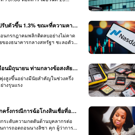
ับฐานราคาที่เกิดขึ้นเมื่อเร็ว ๆ นี้
ความเป็นไปได้ของวัฏจักรขาลงล่วงหน้า
ื่อว่าปัจจัยพื้นฐานในปัจจุบันยังคงมี
ปรับตัวขึ้น 1.3% ขณะที่ความคาด
วลง; หุ้นกลุ่มหน่วยความจำถูกเท
ือนกรกฎาคมพลิกติดลบอย่างไม่คาด
เบี้ยของธนาคารกลางสหรัฐฯ ชะลอตัวลง
ซ์ พุ่งขึ้น 15.83%
ามปรับตัวแข็งแกร่งขึ้น หุ้นกลุ่ม
แวร์ปรับตัวขึ้นอย่างกว้างขวาง เมื่อ
น 0.28% สู่ระดับ 54,036.93 จุด ดัชนี
ดือนมิถุนายน ท่ามกลางข้อสงสัย
62 จุด และดัชนี S&P 500 เพิ่มขึ้น
นจากจีน
งสูงขึ้นอย่างมีนัยสำคัญในช่วงครึ่ง
อย่างรุนแรง
รั้งกรณีการฉ้อโกงสินเชื่อที่อยู่
นาคารกลางทวีความรุนแรงขึ้นอีก
ด้ยกระดับความกดดันด้านบุคลากรต่อ
บวนการถอดถอนนางลิซา คุก ผู้ว่าการ
เรื่องการทุจริตด้านสินเชื่อที่อยู่