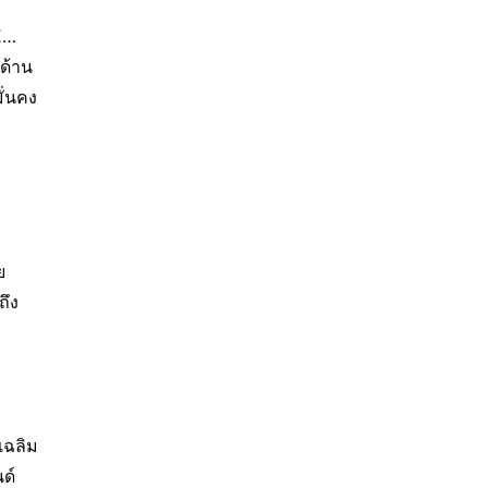
E…
ด้าน
ั่นคง
 
ถึง
ฉลิม 
ด์ 