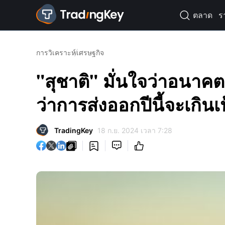
ตลาด
ร

การวิเคราะห์
เศรษฐกิจ
"สุชาติ" มั่นใจว่าอนาค
ว่าการส่งออกปีนี้จะเกินเ
TradingKey
18 ก.ย. 2024 เวลา 7:28



