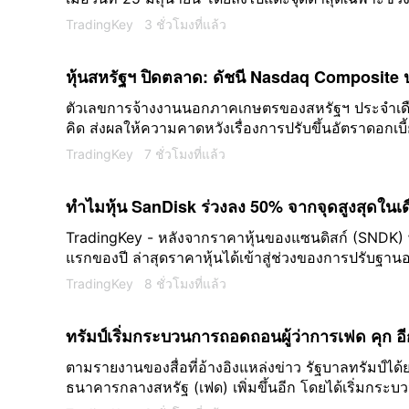
กรกฎาคม Vivek Arya นักวิเคราะห์จาก BofA ระบุว่าการปร
TradingKey
3 ชั่วโมงที่แล้ว
สะท้อนถึงการที่นักลงทุนเริ่มปรับสถานะเพื่อรับมือกับ
“มากกว่าที่จะเป็นการตอบสนองต่อปัจจัยพื้นฐาน” ซึ่งเขาเช
หุ้นสหรัฐฯ ปิดตลาด: ดัชนี Nasdaq Composite 
แนวโน้มปรับตัวดีขึ้นอย่างต่อเนื่อง
หวังต่อการปรับขึ้นอัตราดอกเบี้ยของ Fed ชะลอตั
ตัวเลขการจ้างงานนอกภาคเกษตรของสหรัฐฯ ประจำเด
คิด ส่งผลให้ความคาดหวังเรื่องการปรับขึ้นอัตราดอก
ขาย ขณะที่หุ้นกลุ่มซอฟต์แวร์ปรับตัวขึ้น; สเปซเอ็ก
และหนุนบรรยากาศการซื้อขายในตลาด โดยดัชนีหลักทั้งส
TradingKey
7 ชั่วโมงที่แล้ว
หน่วยความจำเผชิญกับแรงเทขาย ในขณะที่หุ้นกลุ่มซอฟต์
ปิดตลาด ดัชนีเฉลี่ยอุตสาหกรรมดาวโจนส์ปรับตัวเพิ่มขึ้
ทำไมหุ้น SanDisk ร่วงลง 50% จากจุดสูงสุดในเ
Nasdaq Composite ปรับตัวขึ้น 1.30% สู่ระดับ 26,690.
0.62% สู่ระดับ 7,757.64 จุด
เกี่ยวกับงบลงทุนด้าน AI และการแข่งขันที่เพิ่มขึ้
TradingKey - หลังจากราคาหุ้นของแซนดิสก์ (SNDK) พุ่
แรกของปี ล่าสุดราคาหุ้นได้เข้าสู่ช่วงของการปรับฐาน
TradingKey
8 ชั่วโมงที่แล้ว
ทรัมป์เริ่มกระบวนการถอดถอนผู้ว่าการเฟด คุก อีกค
อาศัย ขณะความขัดแย้งด้านความเป็นอิสระของธ
ตามรายงานของสื่อที่อ้างอิงแหล่งข่าว รัฐบาลทรัมป์ไ
ธนาคารกลางสหรัฐ (เฟด) เพิ่มขึ้นอีก โดยได้เริ่มกระ
ครั้ง
เฟด อย่างเป็นทางการ ทั้งนี้ ทำเนียบขาวได้อ้างข้อกล่าวหา