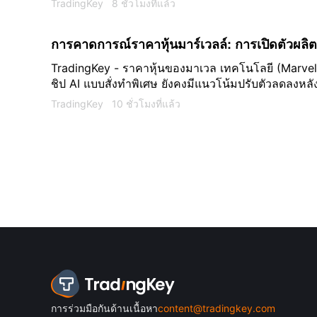
TradingKey
8 ชั่วโมงที่แล้ว
อาศัยที่ยังไม่ได้รับการพิสูจน์ พร้อมทั้งออกประกาศแจ้ง
ภายในระยะเวลาสามสัปดาห์
การคาดการณ์ราคาหุ้นมาร์เวลล์: การเปิดตัวผลิต
ของราคา; MRVL จะสามารถกลับสู่ระดับ 300 ดอล
TradingKey - ราคาหุ้นของมาเวล เทคโนโลยี (Marvel
ชิป AI แบบสั่งทำพิเศษ ยังคงมีแนวโน้มปรับตัวลดลง
ในช่วงต้นเดือนกรกฎาคม โดยเมื่อวันที่ 29 กรกฎาคม ร
TradingKey
10 ชั่วโมงที่แล้ว
ดอลลาร์ ก่อนที่จะดีดตัวขึ้นมาปิดตลาดสิ้นเดือนที่ระดั
การร่วมมือกันด้านเนื้อหา
content@tradingkey.com