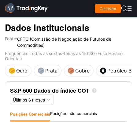

Cadastrar

Dados Institucionais
Fonte:
CFTC (Comissão de Negociação de Futuros de
Commodities)
Frequência: Todas as sextas-feiras às 15h30 (Fuso Horário
Oriental)
Ouro
Prata
Cobre
Petróleo Bru
S&P 500 Dados do índice COT

Últimos 6 meses

Posições Comerciais
Posições não comerciais