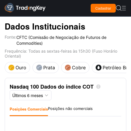

Cadastrar

Dados Institucionais
Fonte:
CFTC (Comissão de Negociação de Futuros de
Commodities)
Frequência: Todas as sextas-feiras às 15h30 (Fuso Horário
Oriental)
Ouro
Prata
Cobre
Petróleo Bru
Nasdaq 100 Dados do índice COT

Últimos 6 meses

Posições Comerciais
Posições não comerciais