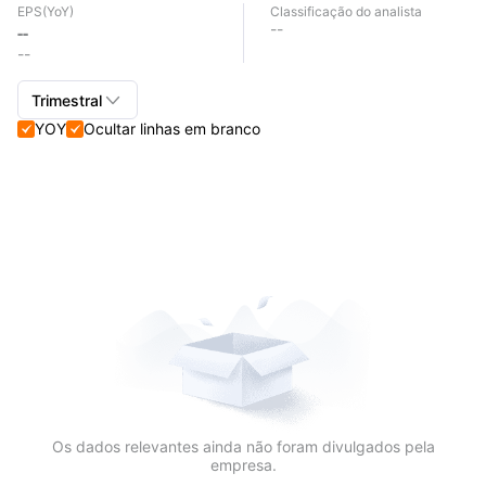
EPS
(YoY)
Classificação do analista
--
--
--

Trimestral
YOY
Ocultar linhas em branco


Trimestral+Anual
Trimestral
Anual
Os dados relevantes ainda não foram divulgados pela
empresa.