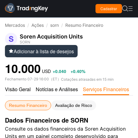

Cadastrar

Mercados
/
Ações
/
sorn
/
Resumo Financeiro
Soren Acquisition Units
SORN
Adicionar à lista de desejos

10.000
USD
+0.040
+0.40%
Fechamento
07-29 16:00
（
ET
）
Cotações atrasadas em 15 min
Visão Geral
Notícias e Análises
Serviços Financeiros
A
Resumo Financeiro
Avaliação de Risco
Dados Financeiros de SORN
Consulte os dados financeiros da Soren Acquisition
Units em um painel completo desenvolvido para