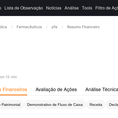
o
Lista de Observação
Notícias
Análise
Tools
Filtro de Aç
dica
/
Farmacêuticos
/
pfe
/
Resumo Financeiro
em 15 min
s Financeiros
Avaliação de Ações
Análise Técnic
 Patrimonial
Demonstrativo de Fluxo de Caixa
Receita
Decl