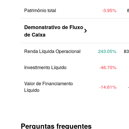
Patrimônio total
-3.95
%
Demonstrativo de Fluxo 

de Caixa
Renda Líquida Operacional
243.05
%
83
Investimento Líquido
-46.70
%
Valor de Financiamento 
-14.61
%
Líquido
Perguntas frequentes