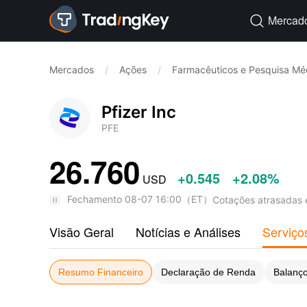
Mercad

Mercados
/
Ações
/
Farmacêuticos e Pesquisa Mé
Pfizer Inc
PFE
26.760
+0.545
+2.08%
USD
Fechamento
08-07 16:00
（
ET
）
Cotações atrasadas 
Visão Geral
Notícias e Análises
Serviço
Resumo Financeiro
Declaração de Renda
Balanço