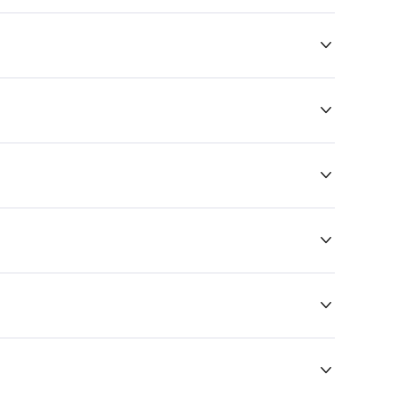





