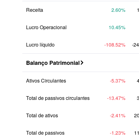
Receita
2.60
%
Lucro Operacional
10.45
%
Lucro líquido
-108.52
%
-2
Balanço Patrimonial

Ativos Circulantes
-5.37
%
Total de passivos circulantes
-13.47
%
Total de ativos
-2.41
%
2
Total de passivos
-1.23
%
1