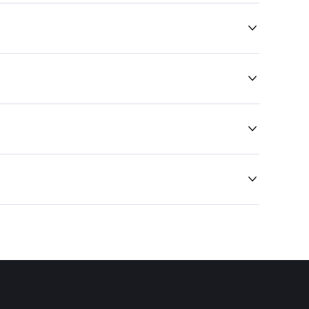



