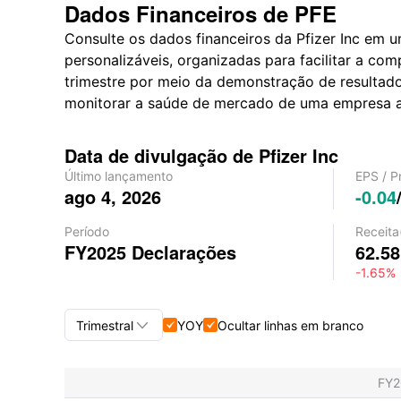
Dados Financeiros de PFE
Consulte os dados financeiros da Pfizer Inc em 
personalizáveis, organizadas para facilitar a c
trimestre por meio da demonstração de resultado
monitorar a saúde de mercado de uma empresa ao
Data de divulgação de Pfizer Inc
Último lançamento
EPS
/
P
ago 4, 2026
-0.04
Período
Receita
FY2025
Declarações
62.5
-1.65%

Trimestral
YOY
Ocultar linhas em branco


Trimestral+Anual
FY
Trimestral