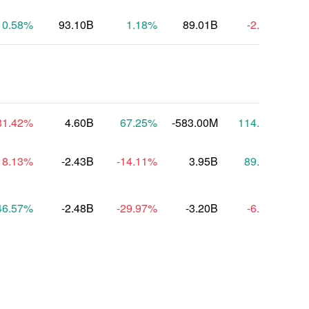
0.58
%
93.10B
1.18
%
89.01B
-2.08
%
31.42
%
4.60B
67.25
%
-583.00M
114.22
%
18.13
%
-2.43B
-14.11
%
3.95B
89.03
%
46.57
%
-2.48B
-29.97
%
-3.20B
-6.00
%