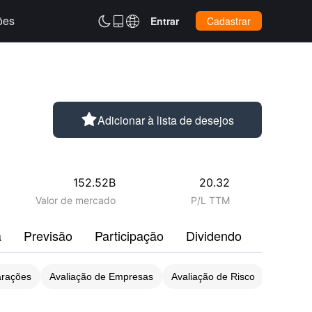
ões



Entrar
Cadastrar

Adicionar à lista de desejos
152.52B
20.32
Valor de mercado
P/L TTM
a
Previsão
Participação
Dividendo
Perfil
arações
Avaliação de Empresas
Avaliação de Risco