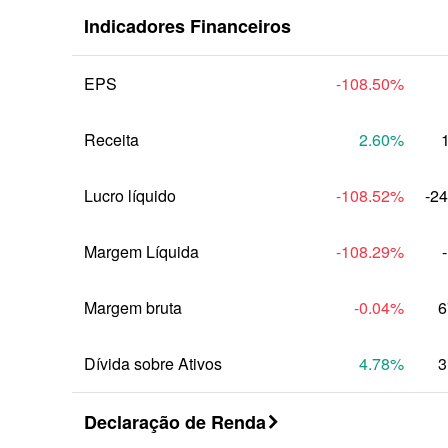
Indicadores Financeiros
Anual
EPS
-108.50
%
Receita
2.60
%
Lucro líquido
-108.52
%
-2
Margem Líquida
-108.29
%
Margem bruta
-0.04
%
6
Dívida sobre Ativos
4.78
%
3
Declaração de Renda
