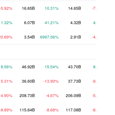
-5.92
%
16.65B
10.31
%
14.65B
-7.82
%
1.32
%
6.07B
41.21
%
4.32B
4.39
%
20.69
%
3.54B
6997.56
%
2.91B
-4.75
%
8.56
%
46.92B
15.54
%
43.70B
8.12
%
15.31
%
36.60B
-13.90
%
37.73B
-9.99
%
-4.90
%
208.73B
-4.67
%
206.09B
-5.91
%
2
-8.89
%
115.64B
-8.68
%
117.08B
-8.67
%
1