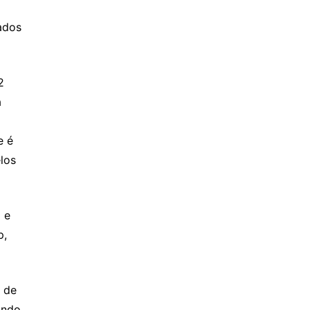
dos 
 
 
 é 
os 
e 
, 
 de 
ndo 