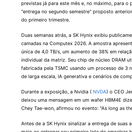
previstas já para este mês e, no máximo, para o 
"entrega no segundo semestre" proposto anterior
do primeiro trimestre.
Duas semanas atrás, a SK Hynix exibiu publica
camadas na Computex 2026. A amostra apresenta 
única de 4,0 TB/s, um aumento de 38% em relaçã
individual da matriz. Seu chip de núcleo DRAM ut
fabricada pela TSMC usando um processo de 3 na
de larga escala, IA generativa e cenários de co
Durante a exposição, a Nvidia (
 NVDA
) o CEO Jen
deixou uma mensagem em um wafer HBM4E dizendo
Chey Tae-won, afirmou no evento: "As long as the
Antes de a SK Hynix sinalizar a entrega de suas 
maio ao entregar seu primeiro lote de amostras 