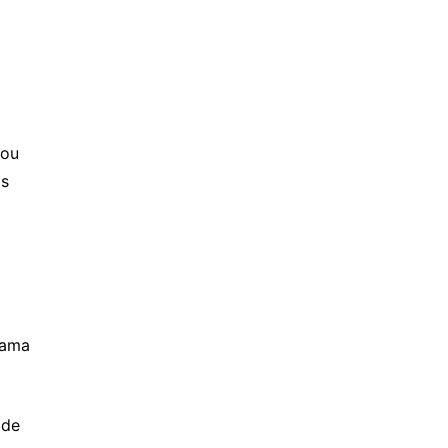
ou 
s 
ama 
de 