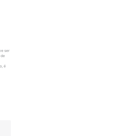
ve ser
 de
o, é