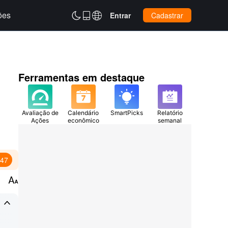
ões



Entrar
Cadastrar
Ferramentas em destaque
Avaliação de
Calendário
SmartPicks
Relatório
Ações
econômico
semanal
:47

