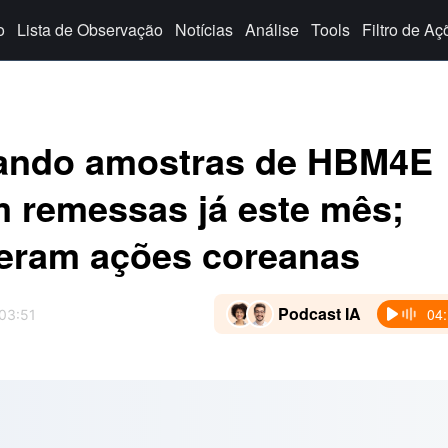
o
Lista de Observação
Notícias
Análise
Tools
Filtro de Aç
viando amostras de HBM4E
 remessas já este mês;
deram ações coreanas
Podcast IA
04
 03:51