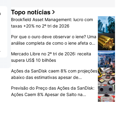
Topo notícias
a
Brookfield Asset Management: lucro com
taxas +20% no 2º tri de 2026
Por que o ouro deve observar o iene? Uma
análise completa de como o iene afeta o
ouro
.
Mercado Libre no 2º tri de 2026: receita
supera US$ 10 bilhões
Ações da SanDisk caem 8% com projeções
abaixo das estimativas apesar de
resultados recordes no 4T
Previsão do Preço das Ações da SanDisk:
Ações Caem 8% Apesar de Salto na
Receita; A Demanda por Armazenamento
para IA Pode Impulsionar Novos Ganhos?