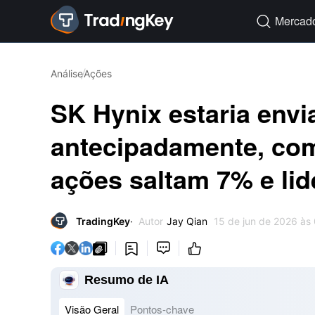
Mercad

Análise
Ações
SK Hynix estaria en
antecipadamente, com
ações saltam 7% e li
TradingKey
Autor
Jay Qian
15 de jun de 2026 às




Resumo de IA
Visão Geral
Pontos-chave