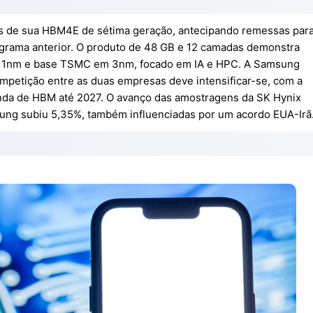
as de sua HBM4E de sétima geração, antecipando remessas par
grama anterior. O produto de 48 GB e 12 camadas demonstra
m 1nm e base TSMC em 3nm, focado em IA e HPC. A Samsung
petição entre as duas empresas deve intensificar-se, com a
da de HBM até 2027. O avanço das amostragens da SK Hynix
ng subiu 5,35%, também influenciadas por um acordo EUA-Irã