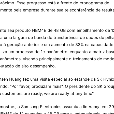
próximo. Esse progresso está à frente do cronograma de 
mente pela empresa durante sua teleconferência de resulta
mente seu produto HBM4E de 48 GB com empilhamento de 12
uma largura de banda de transferência de dados de pilha
o à geração anterior e um aumento de 33% na capacidade 
iliza um processo de 1c-nanômetro, enquanto a matriz base
nômetros, visando principalmente o treinamento de model
mputação de alto desempenho.
sen Huang fez uma visita especial ao estande da SK Hynix 
: "Por favor, produzam mais". O presidente do SK Group
 customers are ready, we are ready at any time".
amostras, a Samsung Electronics assumiu a liderança em 29
HBM4E de 12 camadas e 48 GB para clientes globais, ganha