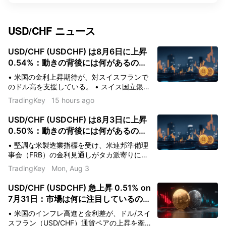
USD/CHF
ニュース
USD/CHF (USDCHF) は8月6日に上昇
0.54%：動きの背後には何があるの
か？
• 米国の金利上昇期待が、対スイスフランで
のドル高を支援している。 • スイス国立銀行
のハト派的な姿勢が、フランの下押し圧力に
TradingKey
15 hours ago
つながっている。 • 安全資産への需要減退に
より、機関投資家の資金が米ドルへとシフト
USD/CHF (USDCHF) は8月3日に上昇
している。
0.50%：動きの背後には何があるの
か？
• 堅調な米製造業指標を受け、米連邦準備理
事会（FRB）の金利見通しがタカ派寄りに修
正された。 • FRBとスイス国立銀行（SNB）
TradingKey
Mon, Aug 3
の金利差拡大がスイスフランの重荷となっ
た。 • 機関投資家の資金が安全資産から流出
USD/CHF (USDCHF) 急上昇 0.51% on
したことで、対スイスフランで米ドル高が進
7月31日：市場は何に注目しているの
んだ。
か？
• 米国のインフレ高進と金利差が、ドル/スイ
スフラン（USD/CHF）通貨ペアの上昇を牽