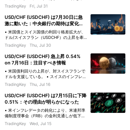
引している。 • スイス国立銀行は、国内の低
TradingKey
Fri, Jul 31
インフレと低成長を背景に、ハト派的な姿勢
を維持している。 • 機関投資家による月末の
USD/CHF (USDCHF) は7月30日に急
リバランスやリスクオンの投資心理が、米ド
激に動いた：中央銀行の期待は変化し
ル需要を高めている。
ているか？
• 米国債とスイス国債の利回り格差拡大が、
ドル/スイスフラン（USDCHF）の上昇を牽
引している。 • スイスのインフレ沈静化によ
TradingKey
Thu, Jul 30
り、スイス国立銀行（SNB）がさらなる緊縮
政策をとる可能性が低下している。 • 世界的
USD/CHF (USDCHF) 急上昇 0.54%
なリスクセンチメントの改善に伴い、機関投
on 7月16日：注目すべき情報
資家の資金がスイスフランから流出してい
る。
• 米国債利回りの上昇が、対スイスフランで
ドルを支援している。 • スイスのインフレ期
待の低下により、スイス国立銀行は緩和的な
TradingKey
Thu, Jul 16
政策を維持することが可能となっている。 •
世界的なリスク許容度の改善により、安全資
USD/CHF (USDCHF) は7月15日に下降
産としてのスイスフランへの需要が減少して
0.51%：その理由が明らかになった
いる。
• 米インフレデータの鈍化により、米連邦準
備制度理事会（FRB）の金利見通しが低下し
た。 • 米国債利回りの低下により、スイスと
TradingKey
Wed, Jul 15
の金利差が縮小した。 • 投資家は防衛的な安