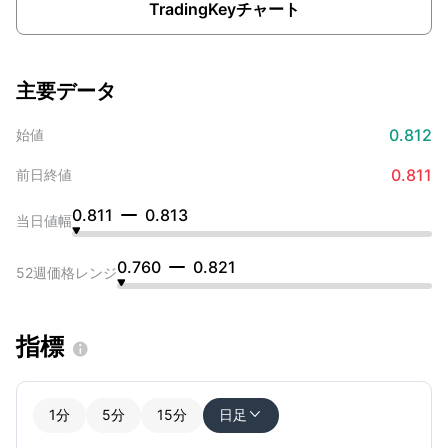
TradingKeyチャート
主要データ
0.812
始値
0.811
前日終値
0.811
0.813
当日値幅
0.760
0.821
52週価格レンジ
指標

1分
5分
15分
日足
