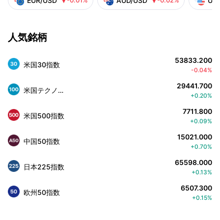
EUR/USD
AUD/USD
US
-0.01%
-0.02%


人気銘柄
53833.200
米国30指数
-0.04%
29441.700
米国テクノロジー株100指数
+0.20%
7711.800
米国500指数
+0.09%
15021.000
中国50指数
+0.70%
65598.000
日本225指数
+0.13%
6507.300
欧州50指数
+0.15%