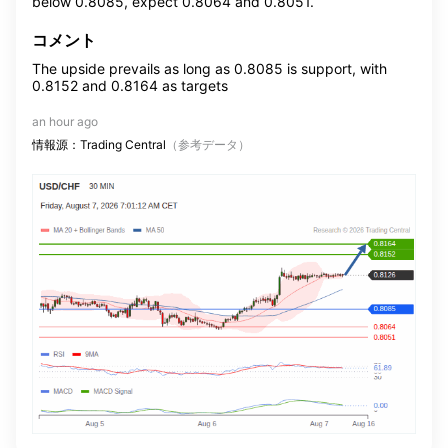
below 0.8085, expect 0.8064 and 0.8051.
コメント
The upside prevails as long as 0.8085 is support, with
0.8152 and 0.8164 as targets
an hour ago
情報源：Trading Central
（参考データ）