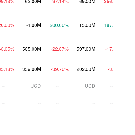
09.13
%
-62.00M
-97.14
%
-69.00M
-356.94
%
-3
20.00
%
-1.00M
200.00
%
15.00M
187.50
%
63.05
%
535.00M
-22.37
%
597.00M
-17.16
%
6
35.18
%
339.00M
-39.70
%
202.00M
-3.87
%
5
--
USD
--
USD
--
--
--
--
--
--