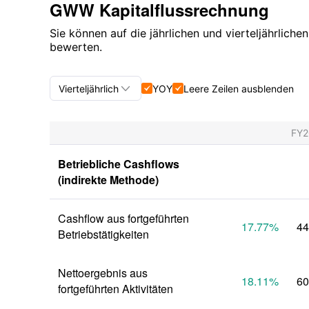
GWW Kapitalflussrechnung
Sie können auf die jährlichen und vierteljährliche
bewerten.

Vierteljährlich
YOY
Leere Zeilen ausblenden


Vierteljährlich+Jährlich
FY
Vierteljährlich
Betriebliche Cashflows 
Jährlich
(indirekte Methode)
Cashflow aus fortgeführten 
17.77
%
44
Betriebstätigkeiten
Nettoergebnis aus 
18.11
%
60
fortgeführten Aktivitäten