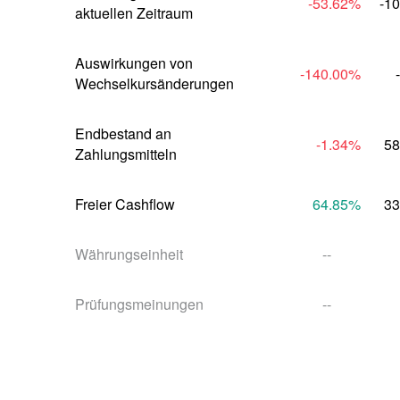
-53.62
%
-1
aktuellen Zeitraum
Auswirkungen von 
-140.00
%
Wechselkursänderungen
Endbestand an 
-1.34
%
58
Zahlungsmitteln
Freier Cashflow
64.85
%
33
Währungseinheit
--
Prüfungsmeinungen
--