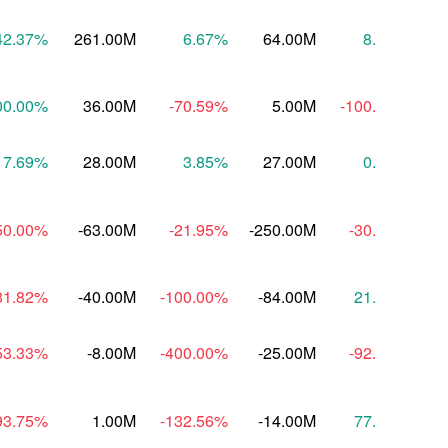
42.37
%
261.00M
6.67
%
64.00M
8.93
%
00.00
%
36.00M
-70.59
%
5.00M
-100.00
%
7.69
%
28.00M
3.85
%
27.00M
0.00
%
50.00
%
-63.00M
-21.95
%
-250.00M
-30.56
%
81.82
%
-40.00M
-100.00
%
-84.00M
21.47
%
-1
53.33
%
-8.00M
-400.00
%
-25.00M
-92.11
%
93.75
%
1.00M
-132.56
%
-14.00M
77.65
%
-