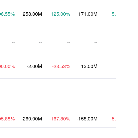
96.55
%
258.00M
125.00
%
171.00M
5.93
%
1
--
--
--
--
--
00.00
%
-2.00M
-23.53
%
13.00M
--
05.88
%
-260.00M
-167.80
%
-158.00M
-5.93
%
-1