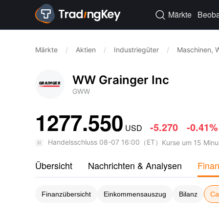
Märkte
Beoba

Märkte
/
Aktien
/
Industriegüter
/
Maschinen, W
WW Grainger Inc
GWW
1277.550
-5.270
-0.41%
USD
Handelsschluss
08-07 16:00
（
ET
）
Kurse um 15 Minu
Übersicht
Nachrichten & Analysen
Fina
Finanzübersicht
Einkommensauszug
Bilanz
Ca