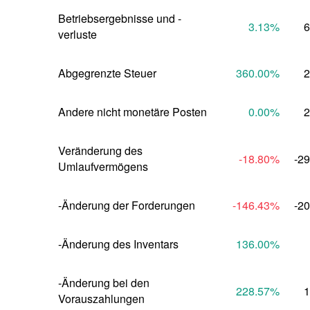
Betriebsergebnisse und -
3.13
%
6
verluste
Abgegrenzte Steuer
360.00
%
2
Andere nicht monetäre Posten
0.00
%
2
Veränderung des 
-18.80
%
-2
Umlaufvermögens
-Änderung der Forderungen
-146.43
%
-2
-Änderung des Inventars
136.00
%
-Änderung bei den 
228.57
%
1
Vorauszahlungen