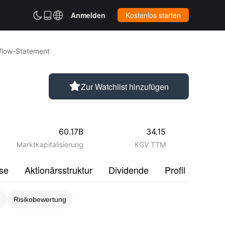



Anmelden
Kostenlos starten
flow-Statement

Zur Watchlist hinzufügen
60.17B
34.15
Marktkapitalisierung
KGV TTM
se
Aktionärsstruktur
Dividende
Profil
Disku
g
Risikobewertung