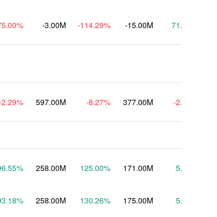
75.00
%
-3.00M
-114.29
%
-15.00M
71.43
%
-2.29
%
597.00M
-8.27
%
377.00M
-2.27
%
6
96.55
%
258.00M
125.00
%
171.00M
5.93
%
1
93.18
%
258.00M
130.26
%
175.00M
5.04
%
1