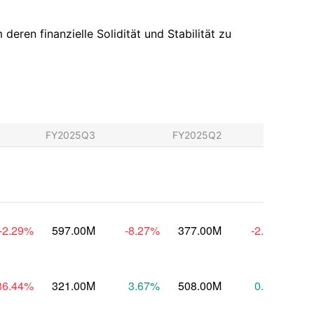
deren finanzielle Solidität und Stabilität zu
FY2025Q3
FY2025Q2
FY
-2.29
%
597.00M
-8.27
%
377.00M
-2.27
%
6
36.44
%
321.00M
3.67
%
508.00M
0.60
%
5