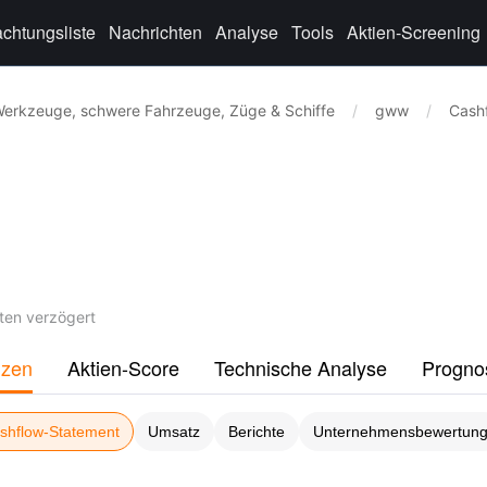
chtungsliste
Nachrichten
Analyse
Tools
Aktien-Screening
erkzeuge, schwere Fahrzeuge, Züge & Schiffe
/
gww
/
Cash
ten verzögert
nzen
Aktien-Score
Technische Analyse
Progno
shflow-Statement
Umsatz
Berichte
Unternehmensbewertun