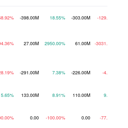
68.92
%
-398.00M
18.55
%
-303.00M
-129.67
%
-8
94.36
%
27.00M
2950.00
%
61.00M
-3031.25
%
-5
28.19
%
-291.00M
7.38
%
-226.00M
-4.85
%
-2
15.65
%
133.00M
8.91
%
110.00M
9.52
%
1
00.00
%
0.00
-100.00
%
0.00
-77.78
%