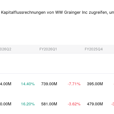
n Kapitalflussrechnungen von WW Grainger Inc zugreifen, um 
2026Q2
FY2026Q1
FY2025Q4
4.00M
14.40
%
739.00M
-7.71
%
395.00M
0.00M
16.20
%
581.00M
-3.62
%
479.00M
-