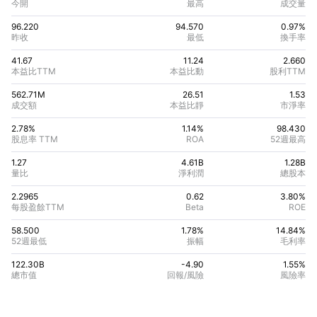
今開
最高
成交量
96.220
94.570
0.97%
昨收
最低
換手率
41.67
11.24
2.660
本益比TTM
本益比動
股利TTM
562.71M
26.51
1.53
成交額
本益比靜
市淨率
2.78%
1.14
%
98.430
股息率 TTM
ROA
52週最高
1.27
4.61B
1.28B
量比
淨利潤
總股本
2.2965
0.62
3.80
%
每股盈餘TTM
Beta
ROE
58.500
1.78%
14.84
%
52週最低
振幅
毛利率
122.30B
-4.90
1.55
%
總市值
回報/風險
風險率