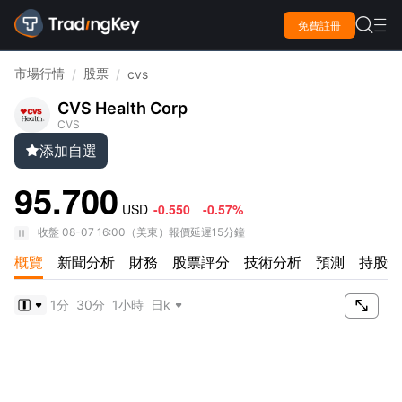

免費註冊

市場行情
股票
/
/
cvs
CVS Health Corp
CVS
添加自選

95.700
USD
-0.550
-0.57%
收盤
08-07 16:00
（
美東
）
報價延遲15分鐘
概覽
新聞分析
財務
股票評分
技術分析
預測
持股情

1分
30分
1小時
日k