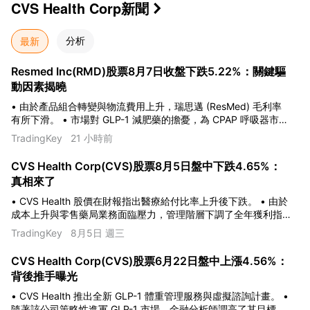
CVS Health Corp
新聞

最新
分析
Resmed Inc(RMD)股票8月7日收盤下跌5.22%：關鍵驅
動因素揭曉
• 由於產品組合轉變與物流費用上升，瑞思邁 (ResMed) 毛利率
有所下滑。 • 市場對 GLP-1 減肥藥的擔憂，為 CPAP 呼吸器市場
的長期成長帶來不確定性。 • 競爭加劇與營運費用上升，正對短
TradingKey
21 小時前
期獲利能力和投資人情緒造成壓力。
CVS Health Corp(CVS)股票8月5日盤中下跌4.65%：
真相來了
• CVS Health 股價在財報指出醫療給付比率上升後下跌。 • 由於
成本上升與零售藥局業務面臨壓力，管理階層下調了全年獲利指
引。 • 監管機構對藥物福利管理人 (PBM) 業務慣例的審查，帶來
TradingKey
8月5日 週三
了顯著的政策不確定性。
CVS Health Corp(CVS)股票6月22日盤中上漲4.56%：
背後推手曝光
• CVS Health 推出全新 GLP-1 體重管理服務與虛擬諮詢計畫。 •
隨著該公司策略性進軍 GLP-1 市場，金融分析師調高了其目標