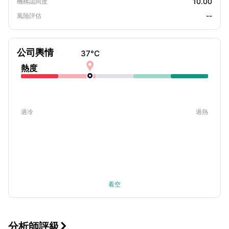
10.00
機構認同度
--
風險評估
公司輿情
37
°C

熱度
過冷
過熱
看空
分析師評級
