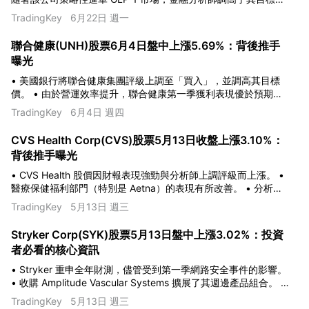
價。 • 在持續進行營運重組之際，CVS 公布季度獲利改善並更新
TradingKey
6月22日 週一
了財測指引。
聯合健康(UNH)股票6月4日盤中上漲5.69%：背後推手
曝光
• 美國銀行將聯合健康集團評級上調至「買入」，並調高其目標
價。 • 由於營運效率提升，聯合健康第一季獲利表現優於預期。
• AI 投資與調增股息顯示出公司信心及對股東的回饋。
TradingKey
6月4日 週四
CVS Health Corp(CVS)股票5月13日收盤上漲3.10%：
背後推手曝光
• CVS Health 股價因財報表現強勁與分析師上調評級而上漲。 •
醫療保健福利部門（特別是 Aetna）的表現有所改善。 • 分析師
調高了目標價，顯示出正面的市場情緒與信心。
TradingKey
5月13日 週三
Stryker Corp(SYK)股票5月13日盤中上漲3.02%：投資
者必看的核心資訊
• Stryker 重申全年財測，儘管受到第一季網路安全事件的影響。
• 收購 Amplitude Vascular Systems 擴展了其週邊產品組合。 •
季度股利調升 4.8% 至每股 0.88 美元。
TradingKey
5月13日 週三