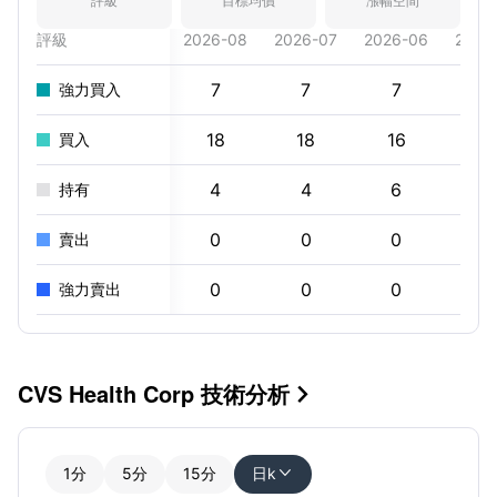
評級
目標均價
漲幅空間
評級
2026-08
2026-07
2026-06
2026
7
7
7
7
強力買入
18
18
16
16
買入
4
4
6
6
持有
0
0
0
0
賣出
0
0
0
0
強力賣出
CVS Health Corp 技術分析

1分
5分
15分
日k
