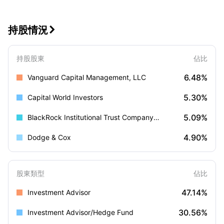
持股情況

持股股東
佔比
6.48%
Vanguard Capital Management, LLC
5.30%
Capital World Investors
5.09%
BlackRock Institutional Trust Company, N.A.
4.90%
Dodge & Cox
股東類型
佔比
47.14%
Investment Advisor
30.56%
Investment Advisor/Hedge Fund