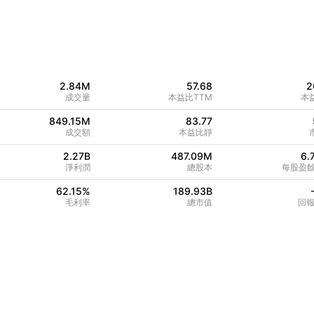
2.84M
57.68
2
成交量
本益比TTM
本
849.15M
83.77
成交額
本益比靜
2.27B
487.09M
6.
淨利潤
總股本
每股盈餘
62.15
%
189.93B
毛利率
總市值
回報