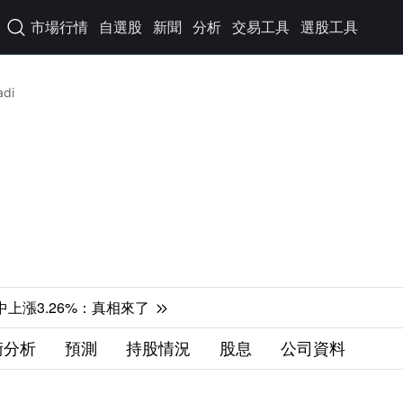
市場行情
自選股
新聞
分析
交易工具
選股工具

adi
月7日盤中上漲3.26%：真相來了

術分析
預測
持股情況
股息
公司資料