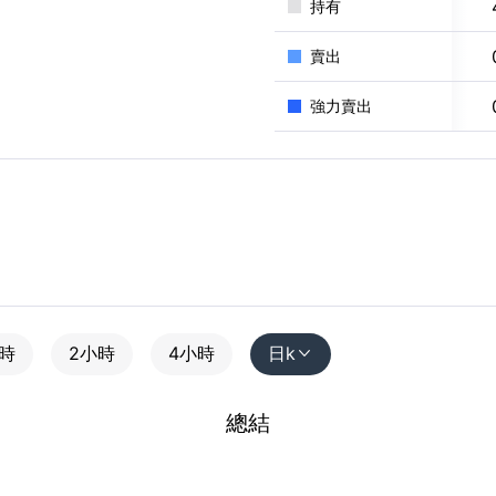
持有
賣出
強力賣出
小時
2小時
4小時
日k

總結