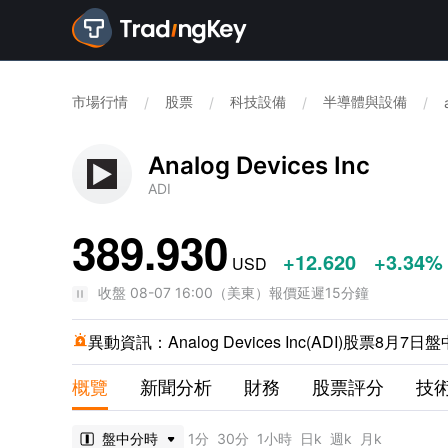
市場行情
股票
科技設備
半導體與設備
/
/
/
/
Analog Devices Inc
ADI
389.930
+12.620
+3.34%
USD
收盤
08-07 16:00
（
美東
）
報價延遲15分鐘
異動資訊：
Analog Devices Inc(ADI)股票8

概覽
新聞分析
財務
股票評分
技
盤中分時
1分
30分
1小時
日k
週k
月k