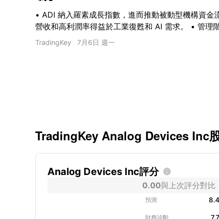
• ADI 納入羅素成長指數，進而推動被動型機構資金流
營收和高利潤率得益於工業復甦和 AI 需求。 • 管
第三季指引，並宣布了新的股票回購計劃。
TradingKey
7月6日 週一
TradingKey Analog Devices I
Analog Devices Inc評分

0.00
與上次評分對比
8.
預測
7.
財務診斷