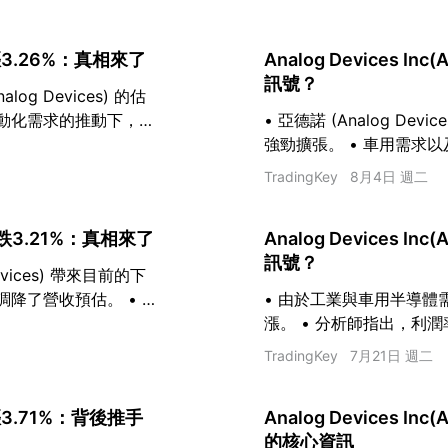
中上漲3.26%：真相來了
Analog Devices 
訊號？
g Devices) 的估
自動化需求的推動下，營
• 亞德諾 (Analog D
目標價為 453.28
強勁擴張。 • 車用需求
營收能見度。 • 分析師
TradingKey
8月4日 週二
樂觀。
盤下跌3.21%：真相來了
Analog Devices 
訊號？
vices) 帶來目前的下
降了營收預估。 • 技
• 由於工業與車用半導體需求趨
漲。 • 分析師指出，利
主要的成長動能。 • 潛
TradingKey
7月21日 週二
的週期性復甦。
上漲3.71%：背後推手
Analog Devices 
的核心資訊