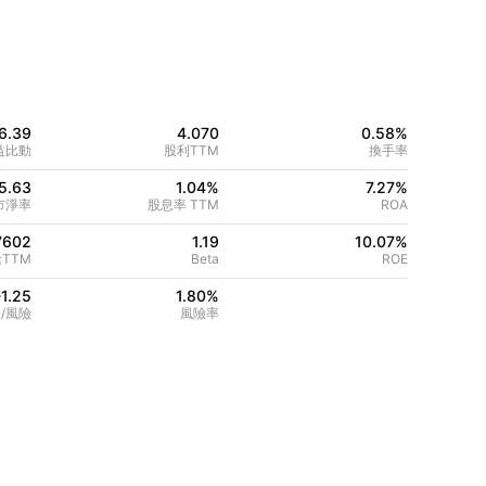
6.39
4.070
0.58%
益比動
股利TTM
換手率
5.63
1.04%
7.27
%
市淨率
股息率 TTM
ROA
7602
1.19
10.07
%
TTM
Beta
ROE
-1.25
1.80
%
/風險
風險率