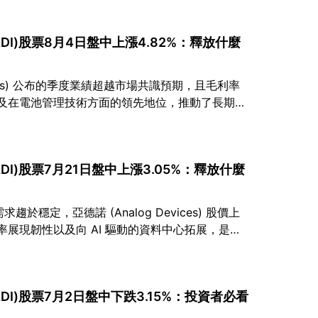
Inc(ADI)股票8月4日盤中上漲4.82%：釋放什麼
evices) 公布的季度業績超越市場共識預期，且毛利率
以及在電池管理技術方面的領先地位，推動了長期的
調高目標價，理由是庫存水位改善以及工業領域前景
Inc(ADI)股票7月21日盤中上漲3.05%：釋放什麼
於穩定，亞德諾 (Analog Devices) 股價上
潤率展現韌性以及向 AI 驅動的資料中心拓展，是其
在的降息預期支持了資本密集型計畫，並有助於長期
Inc(ADI)股票7月2日盤中下跌3.15%：投資者必看