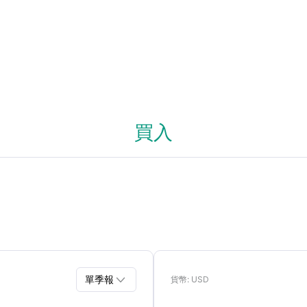
買入

單季報
貨幣
: USD