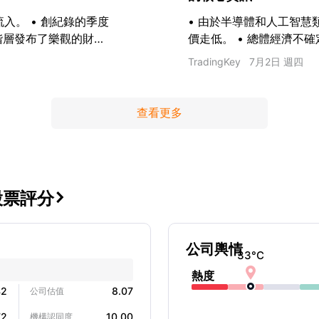
入。 • 創紀錄的季度
• 由於半導體和人工智慧類股面
理階層發布了樂觀的財政
價走低。 • 總體經濟不
指標顯示，該股目前處於超
TradingKey
7月2日 週四
查看更多
nc股票評分

公司輿情
33
°C

熱度
42
8.07
公司估值
72
10.00
機構認同度