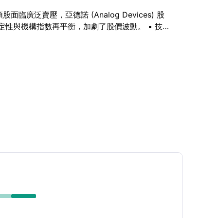
臨廣泛賣壓，亞德諾 (Analog Devices) 股
確定性與機構指數再平衡，加劇了股價波動。 • 技術
賣狀態，且 MACD 指標呈現中性訊號。