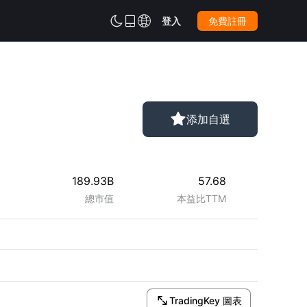



登入
免費註冊

添加自選
189.93B
57.68
總市值
本益比TTM

TradingKey 圖表