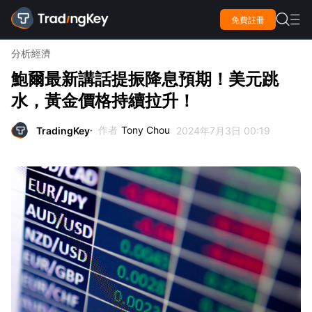

免費註冊

分析
經濟
鮑爾最新講話提振降息預期！美元跳
水，黃金價格持續拉升！
作者
Tony Chou
TradingKey
2024年7月3日 00:19