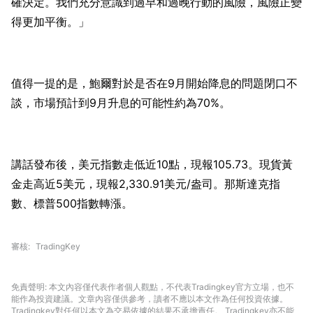
確決定。我們充分意識到過早和過晚行動的風險，風險正變
得更加平衡。」
值得一提的是，鮑爾對於是否在9月開始降息的問題閉口不
談，市場預計到9月升息的可能性約為70%。
講話發布後，美元指數走低近10點，現報105.73。現貨黃
金走高近5美元，現報2,330.91美元/盎司。那斯達克指
數、標普500指數轉漲。
審核
TradingKey
免責聲明: 本文內容僅代表作者個人觀點，不代表Tradingkey官方立場，也不
能作為投資建議。文章內容僅供參考，讀者不應以本文作為任何投資依據。
Tradingkey對任何以本文為交易依據的結果不承擔責任。 Tradingkey亦不能