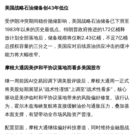
美国战略石油储备创43年低位
受伊朗冲突期间稳价抛储影响，美国战略石油储备已下滑至
1983年以来的历史最低点。特朗普政府推进的1.72亿桶释
放计划全部落地后，储备规模将仅剩2.43亿桶，不足7亿桶
总授权容量的三分之一，美国应对后续原油供应冲击的缓冲
能力将大幅收窄。
摩根大通因美伊和平协议落地而看多美国股市
继一周前因AI交易回调下调美股评级后，摩根大通周一正式
将美股短期展望从“战术性谨慎”上调至“战术性看多”，核心
驱动是美伊临时和平协议落地带来的风险偏好修复。该行认
为，霍尔木兹海峡复航将直接缓解油价与通胀压力，叠加基
本面支撑，有望带动全市场风险资产普涨。
配置层面，摩根大通继续偏好科技赛道，同时维持金融股战