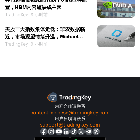
置，HBM内容短缺成主因
TradingKey
8 小时前
美股三大指数集体走低：非农数据临
近，市场观望情绪升温，Michael
Burry警告或出现类似1987年的暴跌
TradingKey
9 小时前
内容合作请联系
content-chinese@tradingkey.com
用户反馈请联系
support@tradingkey.com