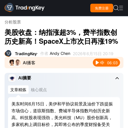

免费注册

分析
股票
美股收盘：纳指涨超3%，费半指数创
历史新高！SpaceX上市次日再涨19%
作者
Andy Chen
TradingKey
2026年6月15日 20:19
AI播客
06:03

AI摘要
文章精炼
核心观点
美东时间6月15日，美伊和平协议前景及油价下跌提振
市场信心，道琼斯指数、费城半导体指数均创历史新
高。科技股表现强劲，美光科技（MU）股价创新高，
多家机构上调目标价，其即将公布的季度财报备受关