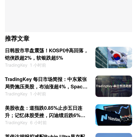
推荐文章
日韩股市早盘震荡！KOSPI冲高回落，
铠侠跌超2%，软银跌超5%
TradingKey
1 小时前
TradingKey 每日市场简报：中东紧张
局势施压美股，布油涨超4%，SpaceX
解禁日大涨逾6%
TradingKey
1 小时前
美股收盘：道指跌0.85%止步五日连
升；记忆体股受挫，闪迪绩后跌6%，
西部数据跌13%
TradingKey
6 小时前
英伟达据报拟减配Rubin Ultra显存配