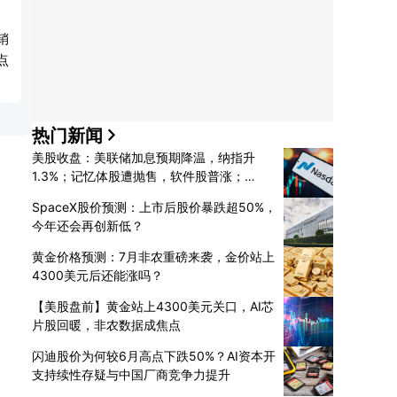
销
点
热门新闻
美股收盘：美联储加息预期降温，纳指升
1.3%；记忆体股遭抛售，软件股普涨；
SpaceX暴升15.83%
SpaceX股价预测：上市后股价暴跌超50%，
今年还会再创新低？
黄金价格预测：7月非农重磅来袭，金价站上
4300美元后还能涨吗？
【美股盘前】黄金站上4300美元关口，AI芯
片股回暖，非农数据成焦点
闪迪股价为何较6月高点下跌50%？AI资本开
支持续性存疑与中国厂商竞争力提升