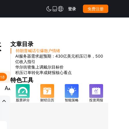



登录
免费注册
涨
文章目录
特朗普喊话引爆散户情绪
AI服务器需求超预期：430亿美元积压订单，500
亿收入指引
华尔街密集上调戴尔目标价
积压订单转化率成财报核心看点
:18
特色工具


股票评分
财经日历
智能策略
投资周报