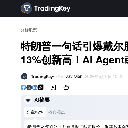
分析
股票
特朗普一句话引爆戴尔
13%创新高！AI Age
作者
Jay Qian
TradingKey
2026年5月9日 10:27



AI摘要
文章精炼
核心观点
特朗普总统的公开力挺提振了戴尔股价，但其基本面支撑源于