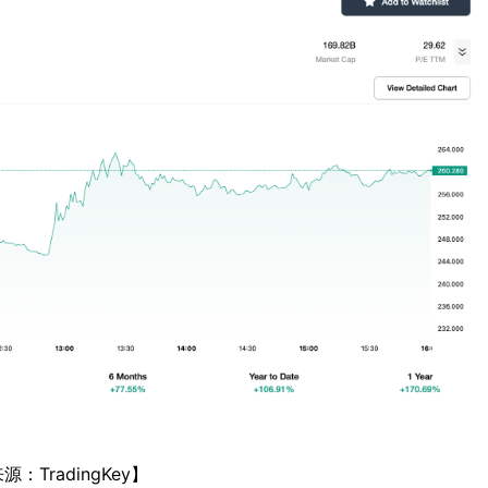
源：TradingKey】