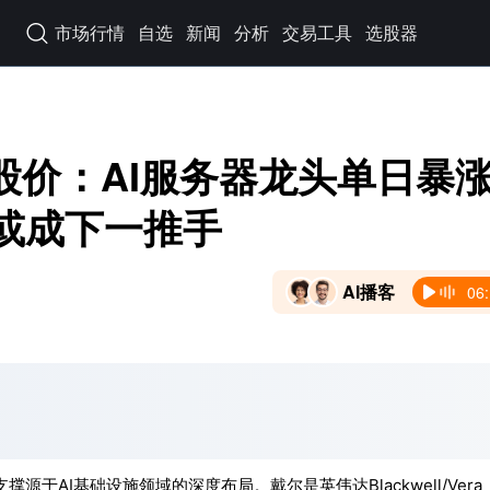
市场行情
自选
新闻
分析
交易工具
选股器

股价：AI服务器龙头单日暴
nt或成下一推手
AI播客
06
AI基础设施领域的深度布局。戴尔是英伟达Blackwell/Vera