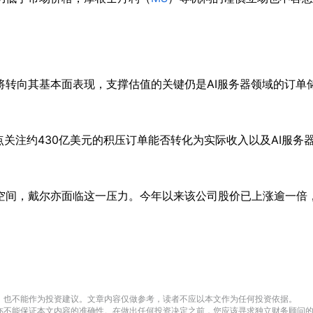
将转向其基本面表现，支撑估值的关键仍是AI服务器领域的订单
点关注约430亿美元的积压订单能否转化为实际收入以及AI服务
空间，戴尔亦面临这一压力。今年以来该公司股价已上涨逾一倍
方立场，也不能作为投资建议。文章内容仅做参考，读者不应以本文作为任何投资依据。
ingkey亦不能保证本文内容的准确性。在做出任何投资决定之前，您应该寻求独立财务顾问