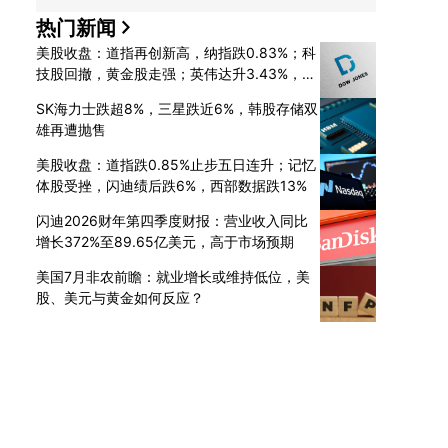
热门新闻
美股收盘：道指再创新高，纳指跌0.83%；科
技股回撤，黄金股走强；英伟达升3.43%，
SpaceX绩后跌13%
SK海力士跌超8%，三星跌近6%，韩股存储双
雄再遭抛售
美股收盘：道指跌0.85%止步五日连升；记忆
体股受挫，闪迪绩后跌6%，西部数据跌13%
闪迪2026财年第四季度财报：营业收入同比
增长372%至89.65亿美元，高于市场预期
美国7月非农前瞻：就业增长或维持低位，美
股、美元与黄金如何反应？