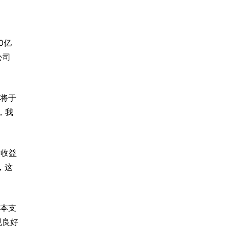
0亿
公司
计将于
，我
股收益
，这
资本支
现良好