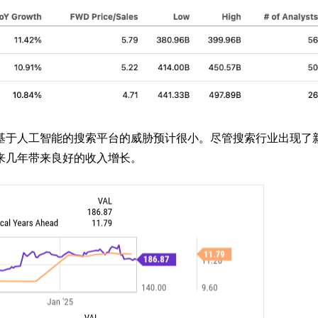
基于人工智能的搜索平台的威胁预计很小。尽管搜索行业出现了
来几年带来良好的收入增长。