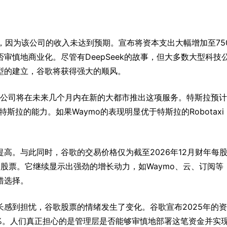
回调，因为该公司的收入未达到预期。宣布将资本支出大幅增加至75
审慎地商业化。尽管有DeepSeek的故事，但大多数大型科技
型的建立，谷歌将获得强大的顺风。
该公司将在未来几个月内在新的大都市推出这项服务。特斯拉预
和特斯拉的能力。如果Waymo的表现明显优于特斯拉的Robotaxi
高。与此同时，谷歌的交易价格仅为截至2026年12月财年每
宜的股票。它继续显示出强劲的增长动力，如Waymo、云、订阅等
错选择。
感到担忧，谷歌股票的情绪发生了变化。谷歌宣布2025年的
30%。人们真正担心的是管理层是否能够审慎地部署这笔资金并实