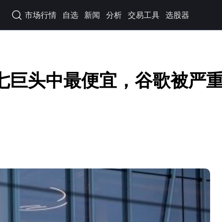
市场行情
自选
新闻
分析
交易工具
选股器

七巨头中最便宜，谷歌被严