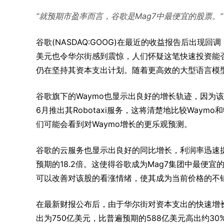
“就预期市盈率而言，谷歌是Mag7中最便宜的股票。”
谷歌(NASDAQ:GOOG)在最近的收益报告后出现
美元也令华尔街感到震惊，人们怀疑这笔快速投资能否
仍在坚持其资本支出计划。随着更高效的大型语言模
谷歌旗下的Waymo也显示出良好的增长轨迹，因为
6月推出其Robotaxi服务，这将清楚地比较Waymo
们可能会看到对Waymo增长的更乐观预测。
谷歌的云服务也显示出良好的同比增长，利润率迅速提
预期的18.2倍。这使得谷歌成为Mag7集团中最便
可以改善对该股的看涨情绪，使其成为当前价格的不
在最新财报公布后，由于华尔街对资本支出的快速增长
出为750亿美元，比普遍预期的588亿美元高出约