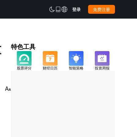



登录
免费注册
重
特色工具
股票评分
财经日历
智能策略
投资周报
