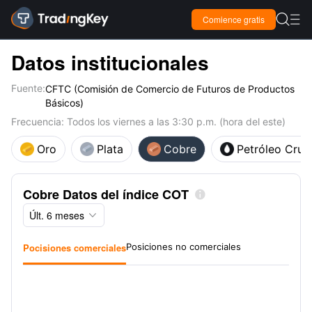

Comience gratis

Datos institucionales
Fuente:
CFTC (Comisión de Comercio de Futuros de Productos
Básicos)
Frecuencia: Todos los viernes a las 3:30 p.m. (hora del este)
Oro
Plata
Cobre
Petróleo Crud
Cobre Datos del índice COT

Últ. 6 meses

Pocisiones comerciales
Posiciones no comerciales