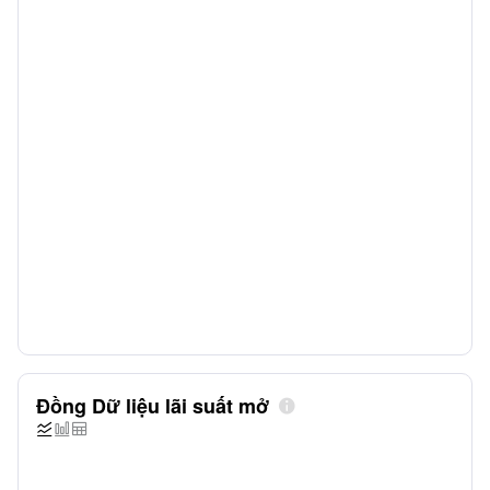
Đồng Dữ liệu lãi suất mở



