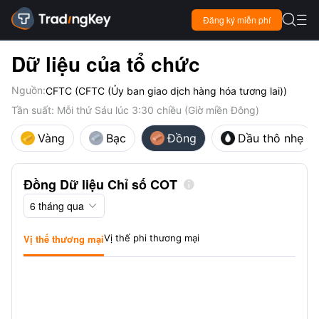

Đăng ký miễn phí

Dữ liệu của tổ chức
Nguồn:
CFTC (CFTC (Ủy ban giao dịch hàng hóa tương lai))
Tần suất: Mỗi thứ Sáu lúc 3:30 chiều (Giờ miền Đông)
Vàng
Bạc
Đồng
Dầu thô nhẹ
Đồng Dữ liệu Chỉ số COT

6 tháng qua

Vị thế thương mại
Vị thế phi thương mại