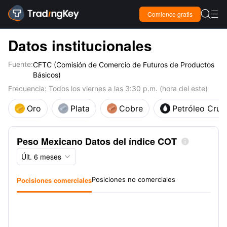

Comience gratis

Datos institucionales
Fuente:
CFTC (Comisión de Comercio de Futuros de Productos
Básicos)
Frecuencia: Todos los viernes a las 3:30 p.m. (hora del este)
Oro
Plata
Cobre
Petróleo Crud
Peso Mexicano Datos del índice COT

Últ. 6 meses

Pocisiones comerciales
Posiciones no comerciales