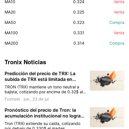
MA10
0.324
Venta
MA20
0.325
Venta
MA50
0.323
Compra
MA100
0.331
Venta
MA200
0.314
Compra
Tronix
Noticias
Predicción del precio de TRX: La
subida de TRX está limitada en
medio de los 3.000 millones de
TRON (TRX) mantiene un tono neutral a
dólares en transacciones USDT sin
bajista, cotizando por encima de 0.32$ al
gas de Tron DAO
momento de escribir el jueves. El token de
Fxstreet
jue., 23 de jul
contratos inteligentes fracasó en su intento
de romper por encima de la resistencia en
Pronóstico del precio de Tron: la
0.33$ el día anterior, reflejando una caída
acumulación institucional no logra
más amplia en el mercado cripto
impulsar a TRX
Tron (TRX) extiende su caída, cotizando
por debajo de 0.330$ el martes,