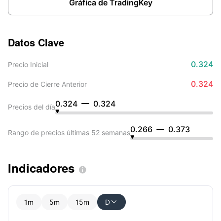
Gráfica de TradingKey
Datos Clave
0.324
Precio Inicial
0.324
Precio de Cierre Anterior
0.324
0.324
Precios del día
0.266
0.373
Rango de precios últimas 52 semanas
Indicadores

1m
5m
15m
D
