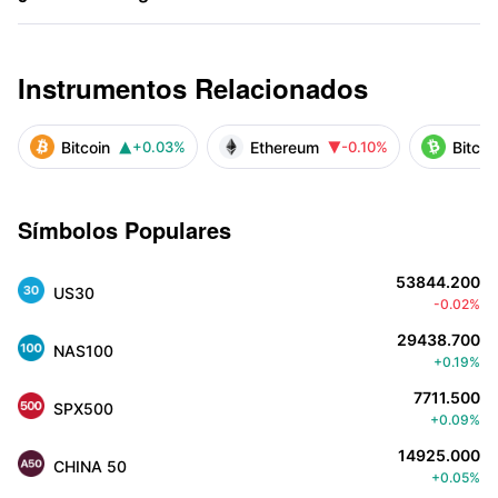
Instrumentos Relacionados
Bitcoin
Ethereum
Bitcoi
+0.03%
-0.10%


Símbolos Populares
53844.200
US30
-0.02%
29438.700
NAS100
+0.19%
7711.500
SPX500
+0.09%
14925.000
CHINA 50
+0.05%