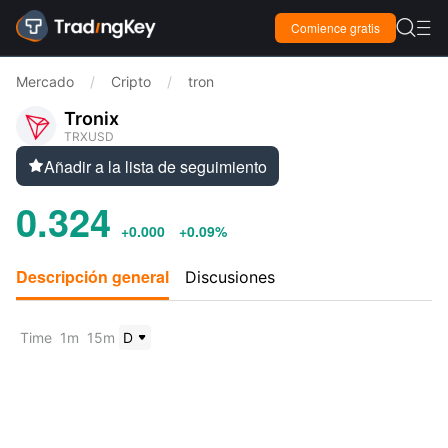

Comience gratis

Mercado
/
Cripto
/
tron
Tronix
TRXUSD
Añadir a la lista de seguimiento

0.324
+0.000
+0.09%
Descripción general
Discusiones
Time
1m
15m
D