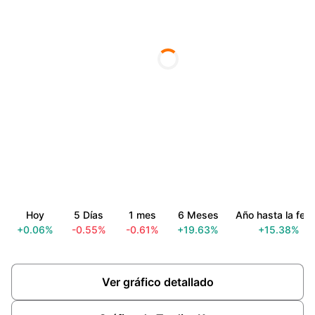
Hoy
5 Días
1 mes
6 Meses
Año hasta la fec
+0.06%
-0.55%
-0.61%
+19.63%
+15.38%
Ver gráfico detallado