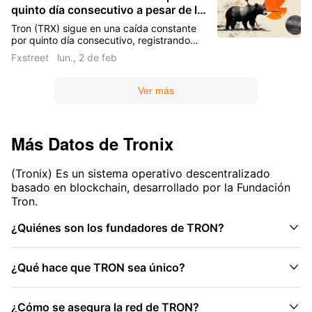
quinto día consecutivo a pesar de la
sus reservas.
expansión de tenencias
Tron (TRX) sigue en una caída constante
por quinto día consecutivo, registrando
una pérdida de casi el 1% el lunes. Tron
Fxstreet
lun., 2 de feb
Inc., anteriormente SRM Entertainment Inc.,
adquirió aproximadamente 175.000 tokens
TRX el lunes, reflejando su estrategia de
Ver más
comprar en la caída.
Más Datos de
Tronix
(Tronix) Es un sistema operativo descentralizado
basado en blockchain, desarrollado por la Fundación
Tron.

¿Quiénes son los fundadores de TRON?

¿Qué hace que TRON sea único?

¿Cómo se asegura la red de TRON?