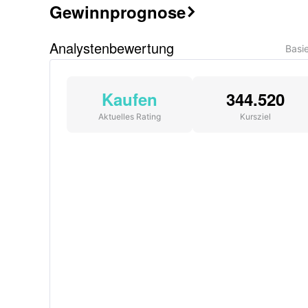
Gewinnprognose

Analystenbewertung
Basi
Kaufen
344.520
Aktuelles Rating
Kursziel