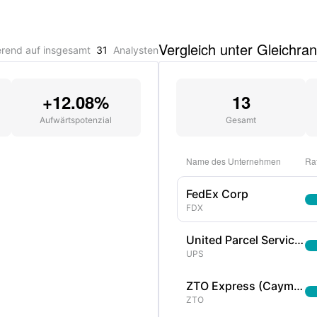
Vergleich unter Gleichra
erend auf insgesamt
31
Analysten
+12.08%
13
Aufwärtspotenzial
Gesamt
Name des Unternehmen
Rat
FedEx Corp
FDX
United Parcel Service Inc
UPS
ZTO Express (Cayman) Inc
ZTO