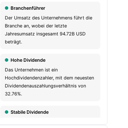
utilizing its flexible and efficient global
Branchenführer
network. Its segments include Federal
Der Umsatz des Unternehmens führt die
Express, FedEx Freight, and Corporate, other,
Branche an, wobei der letzte
and eliminations. Federal Express segment
Jahresumsatz insgesamt 94.72B USD
includes express transportation, small-
beträgt.
package ground delivery, and freight
transportation, and it also operates combined
Hohe Dividende
sales, marketing, administrative, and
Das Unternehmen ist ein
information-technology functions in shared
Hochdividendenzahler, mit dem neuesten
service operations for United States
Dividendenauszahlungsverhältnis von
customers. FedEx Freight segment includes
32.76%.
FedEx Freight (LTL freight transportation) and
FedEx Custom Critical (time-critical
transportation). Corporate, other, and
Stabile Dividende
elimination segments include FedEx
Das Unternehmen hat in den letzten 5
Dataworks, Inc. (FedEx Dataworks), FedEx