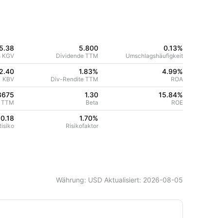
5.38
5.800
0.13%
s KGV
Dividende TTM
Umschlagshäufigkeit
2.40
1.83%
4.99
%
KBV
Div-Rendite TTM
ROA
8675
1.30
15.84
%
e TTM
Beta
ROE
0.18
1.70
%
isiko
Risikofaktor
Währung
: USD
Aktualisiert
:
2026-08-05