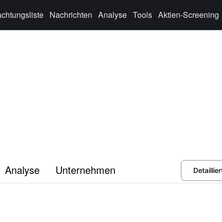
chtungsliste
Nachrichten
Analyse
Tools
Aktien-Screening
Analyse
Unternehmen
Detailli