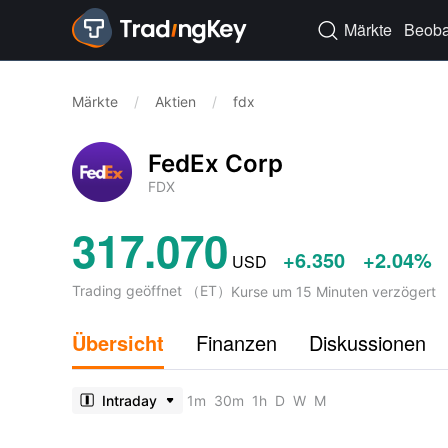
Märkte
Beoba

Märkte
/
Aktien
/
fdx
FedEx Corp
FDX
317.070
+6.350
+2.04%
USD
Trading geöffnet
（
ET
）
Kurse um 15 Minuten verzögert
Übersicht
Finanzen
Diskussionen
Intraday
1m
30m
1h
D
W
M