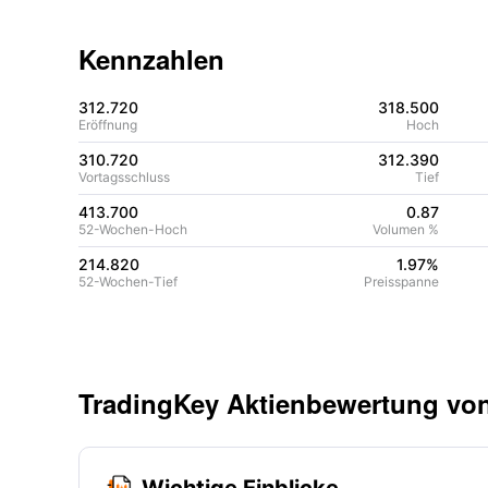
Kennzahlen
312.720
318.500
Eröffnung
Hoch
310.720
312.390
Vortagsschluss
Tief
413.700
0.87
52-Wochen-Hoch
Volumen %
214.820
1.97%
52-Wochen-Tief
Preisspanne
TradingKey Aktienbewertung vo
Wichtige Einblicke