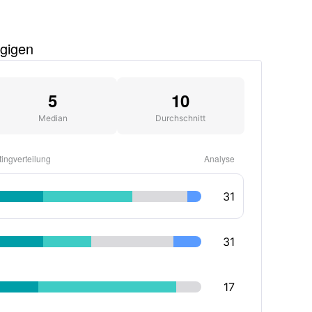
Gehalten von Mason Hawkins
ngigen
Star-Investor Mason Hawkins1 hält
214.07K2 Aktien dieses Unternehmens.
5
10
Median
Durchschnitt
ingverteilung
Analyse
31
31
17