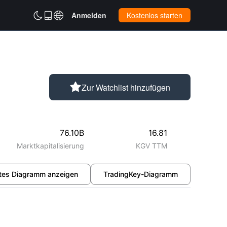



Anmelden
Kostenlos starten

Zur Watchlist hinzufügen
76.10B
16.81
Marktkapitalisierung
KGV TTM
ertes Diagramm anzeigen
TradingKey-Diagramm