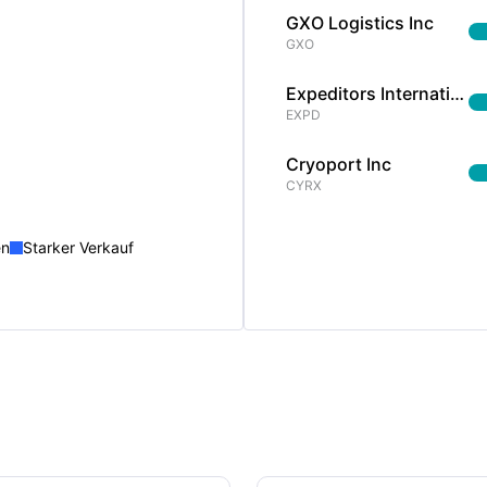
GXO Logistics Inc
GXO
Expeditors International of Washington Inc
EXPD
Cryoport Inc
CYRX
en
Starker Verkauf