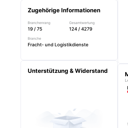
Zugehörige Informationen
Branchenrang
Gesamtwertung
19
/
75
124
/
4279
Branche
Fracht- und Logistikdienste
Unterstützung & Widerstand
M
L