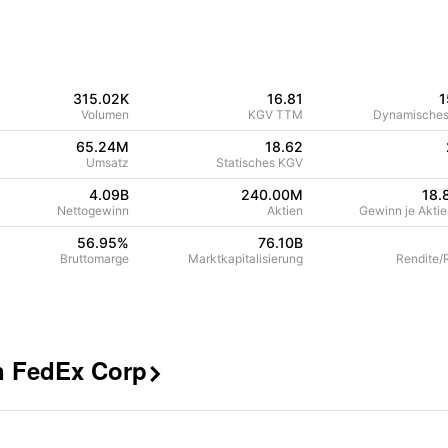
315.02K
16.81
1
Volumen
KGV TTM
Dynamische
65.24M
18.62
Umsatz
Statisches KGV
4.09B
240.00M
18.
Nettogewinn
Aktien
Gewinn je Akti
56.95
%
76.10B
Bruttomarge
Marktkapitalisierung
Rendite/R
n FedEx Corp
