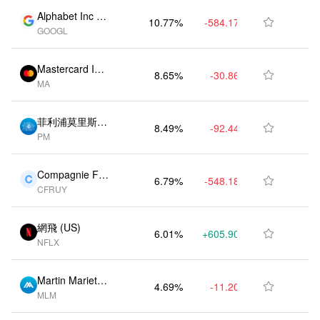
Alphabet Inc Cl
10.77%
-584.17K
$966.76M

GOOGL
ass A (US)
Mastercard Inc
8.65%
-30.86K
$775.71M

MA
(US)
菲利浦莫里斯國
8.49%
-92.44K
$761.40M

PM
際公司 (US)
Compagnie Fin
6.79%
-548.18K
$609.14M

CFRUY
anciere Richem
ont Unsponsor
ed Switzerland
網飛 (US)
6.01%
+605.90K
$539.47M

ADR (US)
NFLX
Martin Marietta
4.69%
-11.20K
$421.15M

MLM
Materials Inc (U
S)