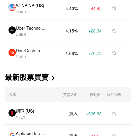
SUNB.NB (US)
4.40%
-44.45K
$394.92M

SUNB
Uber Technolo
4.15%
+28.34K
$372.12M

UBER
gies Inc (US)
DoorDash Inc
1.68%
+70.73K
$150.33M

DASH
(US)
最新股票買賣

名稱
買賣方向
變動數量
關注列表
變動比例
網飛 (US)
買入
+605.90K
+9.80%

NFLX
Alphabet Inc Cl
賣出
-584.17K
-16.00%
