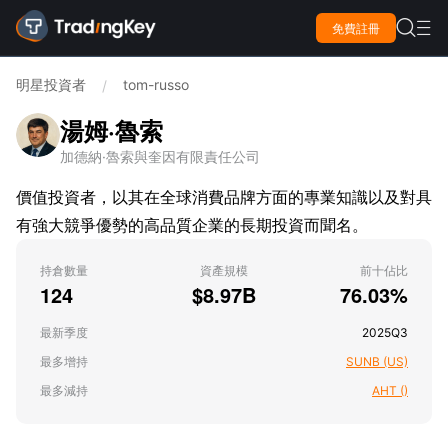

免費註冊

明星投資者
tom-russo
/
湯姆·魯索
加德納·魯索與奎因有限責任公司
價值投資者，以其在全球消費品牌方面的專業知識以及對具
有強大競爭優勢的高品質企業的長期投資而聞名。
持倉數量
資產規模
前十佔比
124
$8.97B
76.03%
最新季度
2025Q3
最多增持
SUNB (US)
最多減持
AHT ()