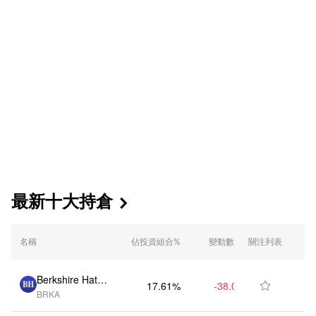
最新十大持倉

持倉市值 (報告
名稱
佔投資組合%
變動數量
關注列表
日)
Berkshire Hath
17.61%
-38.00
$1.58B

BRKA
away Inc (US)