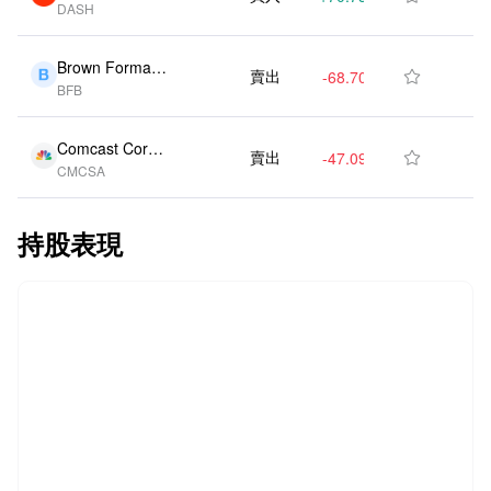
DASH
(US)
Brown Forman
賣出
-68.70K
-2.80%

BFB
Ord Shs Class
B (US)
Comcast Corp
賣出
-47.09K
-1.80%

CMCSA
(US)
持股表現