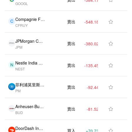
GOOGL
ass A (US)
Compagnie Fin
賣出
-548.18K
-1.80%

CFRUY
anciere Richem
ont Unsponsor
ed Switzerland
JPMorgan Cha
賣出
-380.02K
-42.00%

ADR (US)
JPM
se & Co (US)
Nestle India Or
賣出
-135.45K
-3.40%

NEST
d Shs (IN)
菲利浦莫里斯國
賣出
-92.44K
-2.10%

PM
際公司 (US)
Anheuser-Busc
賣出
-81.52K
-26.10%

BUD
h Inbev SA (U
S)
DoorDash Inc
買入
+70.73K
+7.40%
