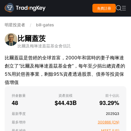

免費註冊

明星投資者
bill-gates
/
比爾蓋茨
比爾及梅琳達蓋茲基金會信託
比爾蓋茲是曾經的全球首富，2000年和當時的妻子梅琳達
創立了“比爾及梅琳達蓋茲基金會”，每年至少捐出總資產的
5%用於慈善事業，剩餘95%資產透過股票、債券等投資保
值增值
持倉數量
資產規模
前十佔比
48
$44.43B
93.29%
最新季度
2025Q3
最多增持
300866 (CN)
最多減持
MSFT (US)