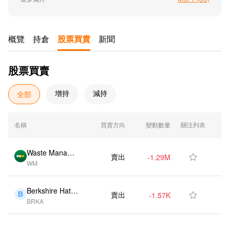
股票買賣
概覽
持倉
新聞
股票買賣
全部
增持
減持
名稱
買賣方向
變動數量
關注列表
變動比例
Waste Manage
賣出
-1.29M
-4.00%

WM
ment Inc (US)
Berkshire Hath
賣出
-1.57K
-10.80%

BRKA
away Ord Shs
Class A (US)