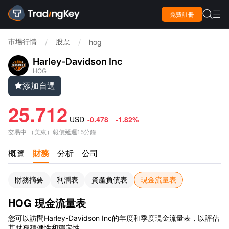

免費註冊

市場行情
股票
/
/
hog
Harley-Davidson Inc
HOG
添加自選

25.712
USD
-0.478
-1.82%
交易中
（
美東
）
報價延遲15分鐘
概覽
財務
分析
公司
財務摘要
利潤表
資產負債表
現金流量表
HOG 現金流量表
您可以訪問Harley-Davidson Inc的年度和季度現金流量表，以評估
其財務穩健性和穩定性。