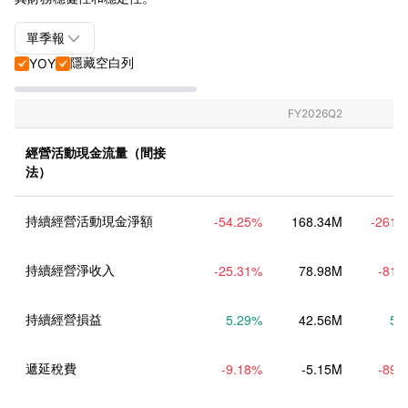

單季報
隱藏空白列
YOY


單季報+年報
單季報
FY2026Q2
年報
經營活動現金流量（間接
法）
持續經營活動現金淨額
-54.25
%
168.34M
-261.
持續經營淨收入
-25.31
%
78.98M
-81.
持續經營損益
5.29
%
42.56M
5.
遞延稅費
-9.18
%
-5.15M
-89.