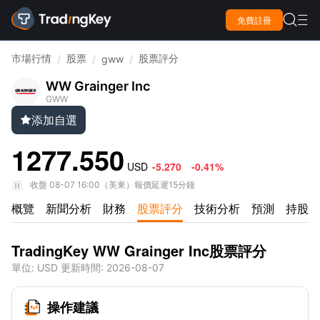

免費註冊

市場行情
股票
股票評分
/
/
gww
/
WW Grainger Inc
GWW
添加自選

1277.550
USD
-5.270
-0.41%
收盤
08-07 16:00
（
美東
）
報價延遲15分鐘
概覽
新聞分析
財務
股票評分
技術分析
預測
持股情
TradingKey WW Grainger Inc股票評分
單位
: USD
更新時間
:
2026-08-07
操作建議