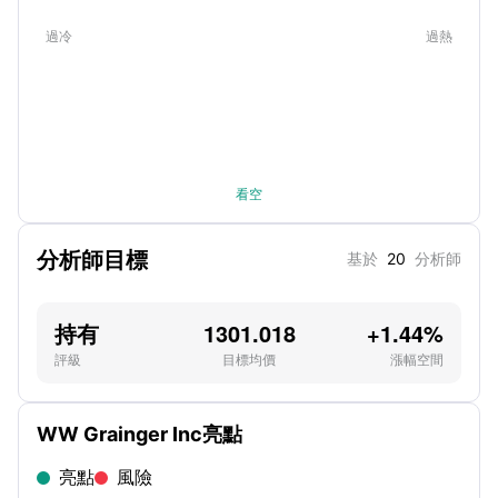
過冷
過熱
看空
分析師目標
基於
20
分析師
持有
1301.018
+1.44%
評級
目標均價
漲幅空間
WW Grainger Inc亮點
亮點
風險