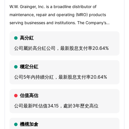
W.W. Grainger, Inc. is a broadline distributor of
maintenance, repair and operating (MRO) products
serving businesses and institutions. The Company’s
segments include High-Touch Solutions North America
高分紅
(High-Touch Solutions N.A.) and Endless Assortment. The
Company's High-Touch Solutions N.A. segment provides
公司屬於高分紅公司，最新股息支付率20.64%
value-added MRO solutions. This segment primarily
includes the Grainger-branded businesses in the United
穩定分紅
States, Canada, Mexico and Puerto Rico. The Company’s
公司5年內持續分紅，最新股息支付率20.64%
Endless Assortment segment provides an online platform
with one-stop shopping for various products. The Endless
估值高估
Assortment segment includes the Company’s Zoro Tools,
Inc. (Zoro) and MonotaRO Co., Ltd. (MonotaRO) online
公司最新PE估值34.15，處於3年歷史高位
channels which operate predominately in the United
States and Japan. The Company’s product offering is
機構加倉
grouped under several broad categories, including safety