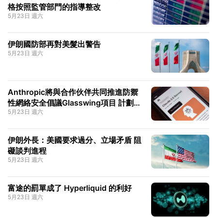
格按照監管部門的指導整改
5月23日 週六
伊朗國防部再對美髮出警告
5月23日 週六
Anthropic將與合作伙伴共同推進防禦
性網絡安全倡議Glasswing項目 計劃於
5月23日 週六
下週展開
伊朗外長：美國要求過分、立場矛盾 阻
礙談判進程
5月23日 週六
富途的罰單成了 Hyperliquid 的利好
5月23日 週六