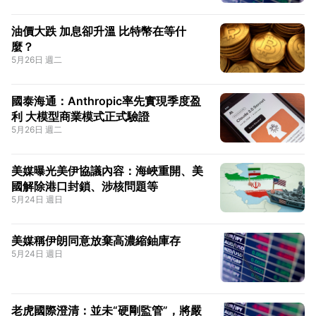
油價大跌 加息卻升溫 比特幣在等什
麼？
5月26日 週二
國泰海通：Anthropic率先實現季度盈
利 大模型商業模式正式驗證
5月26日 週二
美媒曝光美伊協議內容：海峽重開、美
國解除港口封鎖、涉核問題等
5月24日 週日
美媒稱伊朗同意放棄高濃縮鈾庫存
5月24日 週日
老虎國際澄清：並未“硬剛監管”，將嚴