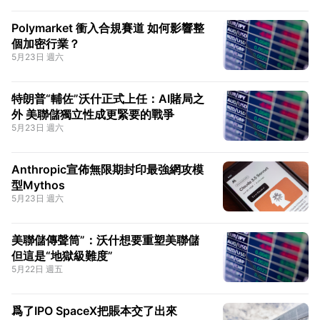
Polymarket 衝入合規賽道 如何影響整
個加密行業？
5月23日 週六
特朗普“輔佐”沃什正式上任：AI賭局之
外 美聯儲獨立性成更緊要的戰爭
5月23日 週六
Anthropic宣佈無限期封印最強網攻模
型Mythos
5月23日 週六
美聯儲傳聲筒”：沃什想要重塑美聯儲
但這是“地獄級難度”
5月22日 週五
爲了IPO SpaceX把賬本交了出來