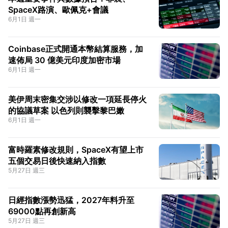
SpaceX路演、歐佩克+會議
6月1日 週一
Coinbase正式開通本幣結算服務，加
速佈局 30 億美元印度加密市場
6月1日 週一
美伊周末密集交涉以修改一項延長停火
的協議草案 以色列則襲擊黎巴嫩
6月1日 週一
富時羅素修改規則，SpaceX有望上市
五個交易日後快速納入指數
5月27日 週三
日經指數漲勢迅猛，2027年料升至
69000點再創新高
5月27日 週三